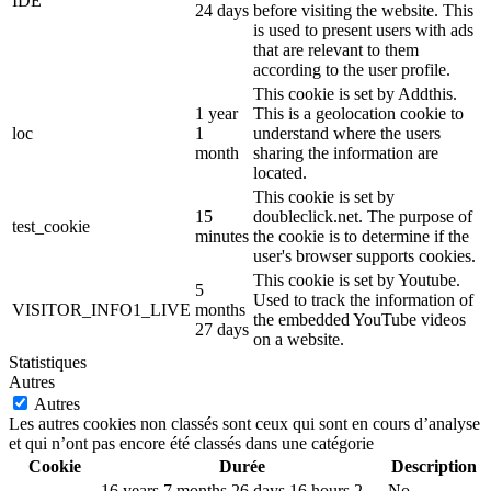
IDE
24 days
before visiting the website. This
is used to present users with ads
that are relevant to them
according to the user profile.
This cookie is set by Addthis.
1 year
This is a geolocation cookie to
loc
1
understand where the users
month
sharing the information are
located.
This cookie is set by
15
doubleclick.net. The purpose of
test_cookie
minutes
the cookie is to determine if the
user's browser supports cookies.
This cookie is set by Youtube.
5
Used to track the information of
VISITOR_INFO1_LIVE
months
the embedded YouTube videos
27 days
on a website.
Statistiques
Autres
Autres
Les autres cookies non classés sont ceux qui sont en cours d’analyse
et qui n’ont pas encore été classés dans une catégorie
Cookie
Durée
Description
16 years 7 months 26 days 16 hours 2
No