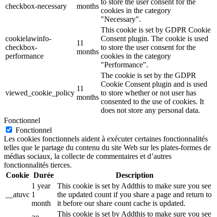
to store the user consent for the
checkbox-necessary
months
cookies in the category
"Necessary".
This cookie is set by GDPR Cookie
cookielawinfo-
Consent plugin. The cookie is used
11
checkbox-
to store the user consent for the
months
performance
cookies in the category
"Performance".
The cookie is set by the GDPR
Cookie Consent plugin and is used
11
viewed_cookie_policy
to store whether or not user has
months
consented to the use of cookies. It
does not store any personal data.
Fonctionnel
Fonctionnel
Les cookies fonctionnels aident à exécuter certaines fonctionnalités
telles que le partage du contenu du site Web sur les plates-formes de
médias sociaux, la collecte de commentaires et d’autres
fonctionnalités tierces.
Cookie
Durée
Description
1 year
This cookie is set by Addthis to make sure you see
__atuvc
1
the updated count if you share a page and return to
month
it before our share count cache is updated.
This cookie is set by Addthis to make sure you see