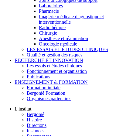
Soins oncologiques de support
Laboratoires
Pharmacie
Imagerie médicale diagnostique et
interventionnelle
Radiothérapie
Chirurgie
Anesthésie et réanimation
Oncologie médicale
LES ESSAIS ET ÉTUDES CLINIQUES
Qualité et gestion des risques
RECHERCHE ET INNOVATION
Les essais et études cliniques
Fonctionnement et organisation
Publications
ENSEIGNEMENT & FORMATION
Formation initiale
Bergonié Formation
Organismes partenaires
L'institut
Bergonié
Histoire
Directions
Instances