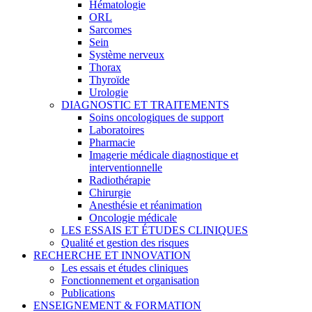
Hématologie
ORL
Sarcomes
Sein
Système nerveux
Thorax
Thyroïde
Urologie
DIAGNOSTIC ET TRAITEMENTS
Soins oncologiques de support
Laboratoires
Pharmacie
Imagerie médicale diagnostique et
interventionnelle
Radiothérapie
Chirurgie
Anesthésie et réanimation
Oncologie médicale
LES ESSAIS ET ÉTUDES CLINIQUES
Qualité et gestion des risques
RECHERCHE ET INNOVATION
Les essais et études cliniques
Fonctionnement et organisation
Publications
ENSEIGNEMENT & FORMATION