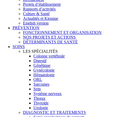
Projets d’établissement
Rapports d’activités
Culture & Santé
Actualités et Kiosque
English version
PRÉVENTION
FONCTIONNEMENT ET ORGANISATION
NOS PROJETS ET ACTIONS
DÉTERMINANTS DE SANTÉ
SOINS
LES SPÉCIALITÉS
Colonne vertébrale
Digestif
Génétique
Gynécologie
Hématologie
ORL
Sarcomes
Sein
Système nerveux
Thorax
Thyroïde
Urologie
DIAGNOSTIC ET TRAITEMENTS