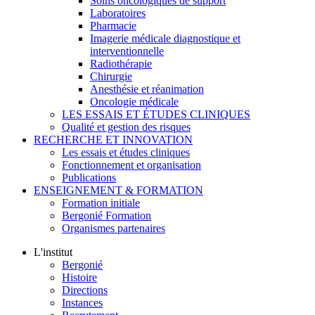
Soins oncologiques de support
Laboratoires
Pharmacie
Imagerie médicale diagnostique et
interventionnelle
Radiothérapie
Chirurgie
Anesthésie et réanimation
Oncologie médicale
LES ESSAIS ET ÉTUDES CLINIQUES
Qualité et gestion des risques
RECHERCHE ET INNOVATION
Les essais et études cliniques
Fonctionnement et organisation
Publications
ENSEIGNEMENT & FORMATION
Formation initiale
Bergonié Formation
Organismes partenaires
L'institut
Bergonié
Histoire
Directions
Instances