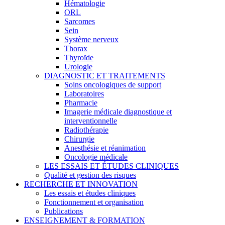
Hématologie
ORL
Sarcomes
Sein
Système nerveux
Thorax
Thyroïde
Urologie
DIAGNOSTIC ET TRAITEMENTS
Soins oncologiques de support
Laboratoires
Pharmacie
Imagerie médicale diagnostique et
interventionnelle
Radiothérapie
Chirurgie
Anesthésie et réanimation
Oncologie médicale
LES ESSAIS ET ÉTUDES CLINIQUES
Qualité et gestion des risques
RECHERCHE ET INNOVATION
Les essais et études cliniques
Fonctionnement et organisation
Publications
ENSEIGNEMENT & FORMATION