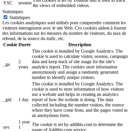
This cookies is set by Youtube and is used to track
YSC
session
the views of embedded videos.
Statistiques
Statistiques
Les cookies analytiques sont utilisés pour comprendre comment les
visiteurs interagissent avec le site Web. Ces cookies aident à fournir
des informations sur les mesures du nombre de visiteurs, du taux de
rebond, de la source du trafic, etc.
Cookie
Durée
Description
This cookie is installed by Google Analytics. The
cookie is used to calculate visitor, session, campaign
2
data and keep track of site usage for the site's
_ga
years
analytics report. The cookies store information
anonymously and assign a randomly generated
number to identify unique visitors.
This cookie is installed by Google Analytics. The
cookie is used to store information of how visitors
use a website and helps in creating an analytics
_gid
1 day
report of how the website is doing. The data
collected including the number visitors, the source
where they have come from, and the pages visted in
an anonymous form.
1 year
The cookie is set by addthis.com to determine the
uvc
1
usage of Addthis.com service.