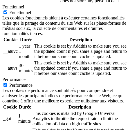
does not store any personal data.
Fonctionnel
Fonctionnel
Les cookies fonctionnels aident à exécuter certaines fonctionnalités
telles que le partage du contenu du site Web sur les plates-formes de
médias sociaux, la collecte de commentaires et d’autres
fonctionnalités tierces.
Cookie
Durée
Description
1 year
This cookie is set by Addthis to make sure you see
__atuvc
1
the updated count if you share a page and return to
month
it before our share count cache is updated.
This cookie is set by Addthis to make sure you see
30
__atuvs
the updated count if you share a page and return to
minutes
it before our share count cache is updated.
Performance
Performance
Les cookies de performance sont utilisés pour comprendre et
analyser les principaux indices de performance du site Web, ce qui
contribue à offrir une meilleure expérience utilisateur aux visiteurs.
Cookie
Durée
Description
This cookies is installed by Google Universal
1
_gat
Analytics to throttle the request rate to limit the
minute
colllection of data on high traffic sites.