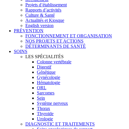
Projets d’établissement
Rapports d’activités
Culture & Santé
Actualités et Kiosque
English version
PRÉVENTION
FONCTIONNEMENT ET ORGANISATION
NOS PROJETS ET ACTIONS
DÉTERMINANTS DE SANTÉ
SOINS
LES SPÉCIALITÉS
Colonne vertébrale
Digestif
Génétique
Gynécologie
Hématologie
ORL
Sarcomes
Sein
Système nerveux
Thorax
Thyroïde
Urologie
DIAGNOSTIC ET TRAITEMENTS