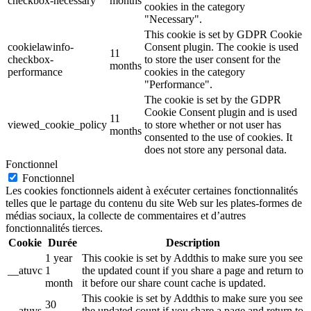
checkbox-necessary
months
cookies in the category
"Necessary".
This cookie is set by GDPR Cookie
cookielawinfo-
Consent plugin. The cookie is used
11
checkbox-
to store the user consent for the
months
performance
cookies in the category
"Performance".
The cookie is set by the GDPR
Cookie Consent plugin and is used
11
viewed_cookie_policy
to store whether or not user has
months
consented to the use of cookies. It
does not store any personal data.
Fonctionnel
Fonctionnel
Les cookies fonctionnels aident à exécuter certaines fonctionnalités
telles que le partage du contenu du site Web sur les plates-formes de
médias sociaux, la collecte de commentaires et d’autres
fonctionnalités tierces.
Cookie
Durée
Description
1 year
This cookie is set by Addthis to make sure you see
__atuvc
1
the updated count if you share a page and return to
month
it before our share count cache is updated.
This cookie is set by Addthis to make sure you see
30
__atuvs
the updated count if you share a page and return to