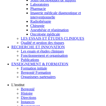
Soins oncologiques de support
Laboratoires
Pharmacie
Imagerie médicale diagnostique et
interventionnelle
Radiothérapie
Chirurgie
Anesthésie et réanimation
Oncologie médicale
LES ESSAIS ET ÉTUDES CLINIQUES
Qualité et gestion des risques
RECHERCHE ET INNOVATION
Les essais et études cliniques
Fonctionnement et organisation
Publications
ENSEIGNEMENT & FORMATION
Formation initiale
Bergonié Formation
Organismes partenaires
L'institut
Bergonié
Histoire
Directions
Instances