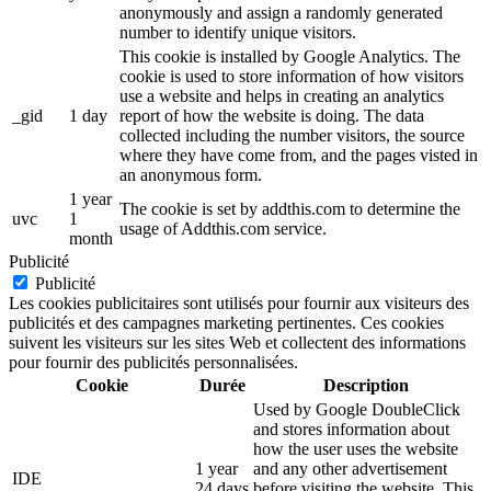
anonymously and assign a randomly generated
number to identify unique visitors.
This cookie is installed by Google Analytics. The
cookie is used to store information of how visitors
use a website and helps in creating an analytics
_gid
1 day
report of how the website is doing. The data
collected including the number visitors, the source
where they have come from, and the pages visted in
an anonymous form.
1 year
The cookie is set by addthis.com to determine the
uvc
1
usage of Addthis.com service.
month
Publicité
Publicité
Les cookies publicitaires sont utilisés pour fournir aux visiteurs des
publicités et des campagnes marketing pertinentes. Ces cookies
suivent les visiteurs sur les sites Web et collectent des informations
pour fournir des publicités personnalisées.
Cookie
Durée
Description
Used by Google DoubleClick
and stores information about
how the user uses the website
1 year
and any other advertisement
IDE
24 days
before visiting the website. This