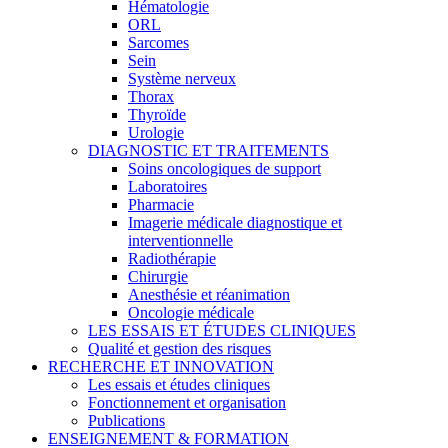
Hématologie
ORL
Sarcomes
Sein
Système nerveux
Thorax
Thyroïde
Urologie
DIAGNOSTIC ET TRAITEMENTS
Soins oncologiques de support
Laboratoires
Pharmacie
Imagerie médicale diagnostique et
interventionnelle
Radiothérapie
Chirurgie
Anesthésie et réanimation
Oncologie médicale
LES ESSAIS ET ÉTUDES CLINIQUES
Qualité et gestion des risques
RECHERCHE ET INNOVATION
Les essais et études cliniques
Fonctionnement et organisation
Publications
ENSEIGNEMENT & FORMATION