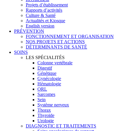
Projets d’établissement
Rapports d’activités
Culture & Santé
Actualités et Kiosque
English version
PRÉVENTION
FONCTIONNEMENT ET ORGANISATION
NOS PROJETS ET ACTIONS
DÉTERMINANTS DE SANTÉ
SOINS
LES SPÉCIALITÉS
Colonne vertébrale
Digestif
Génétique
Gynécologie
Hématologie
ORL
Sarcomes
Sein
Système nerveux
Thorax
Thyroïde
Urologie
DIAGNOSTIC ET TRAITEMENTS