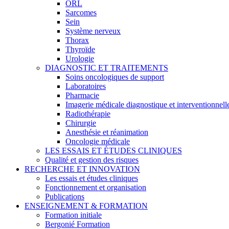
ORL
Sarcomes
Sein
Système nerveux
Thorax
Thyroïde
Urologie
DIAGNOSTIC ET TRAITEMENTS
Soins oncologiques de support
Laboratoires
Pharmacie
Imagerie médicale diagnostique et interventionnell
Radiothérapie
Chirurgie
Anesthésie et réanimation
Oncologie médicale
LES ESSAIS ET ÉTUDES CLINIQUES
Qualité et gestion des risques
RECHERCHE ET INNOVATION
Les essais et études cliniques
Fonctionnement et organisation
Publications
ENSEIGNEMENT & FORMATION
Formation initiale
Bergonié Formation