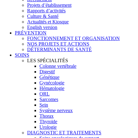
Projets d’établissement
Rapports d’activités
Culture & Santé
Actualités et Kiosque
English version
PRÉVENTION
FONCTIONNEMENT ET ORGANISATION
NOS PROJETS ET ACTIONS
DÉTERMINANTS DE SANTÉ
SOINS
LES SPÉCIALITÉS
Colonne vertébrale
Digestif
Génétique
Gynécologie
Hématologie
ORL
Sarcomes
Sein
Système nerveux
Thorax
Thyroïde
Urologie
DIAGNOSTIC ET TRAITEMENTS