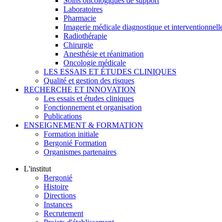
Soins oncologiques de support
Laboratoires
Pharmacie
Imagerie médicale diagnostique et interventionnell
Radiothérapie
Chirurgie
Anesthésie et réanimation
Oncologie médicale
LES ESSAIS ET ÉTUDES CLINIQUES
Qualité et gestion des risques
RECHERCHE ET INNOVATION
Les essais et études cliniques
Fonctionnement et organisation
Publications
ENSEIGNEMENT & FORMATION
Formation initiale
Bergonié Formation
Organismes partenaires
L'institut
Bergonié
Histoire
Directions
Instances
Recrutement