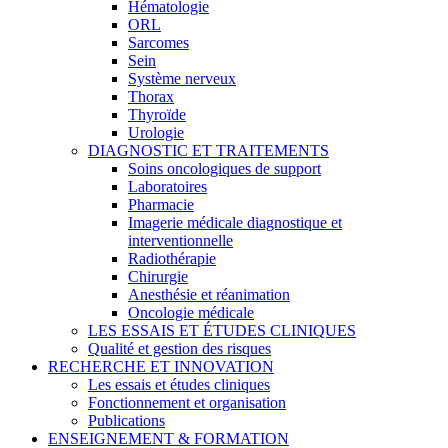
Hématologie
ORL
Sarcomes
Sein
Système nerveux
Thorax
Thyroïde
Urologie
DIAGNOSTIC ET TRAITEMENTS
Soins oncologiques de support
Laboratoires
Pharmacie
Imagerie médicale diagnostique et
interventionnelle
Radiothérapie
Chirurgie
Anesthésie et réanimation
Oncologie médicale
LES ESSAIS ET ÉTUDES CLINIQUES
Qualité et gestion des risques
RECHERCHE ET INNOVATION
Les essais et études cliniques
Fonctionnement et organisation
Publications
ENSEIGNEMENT & FORMATION