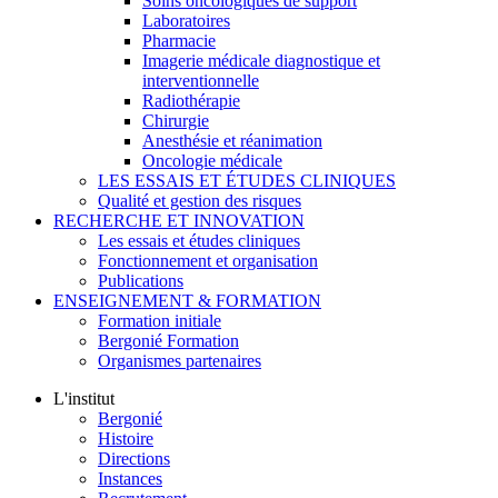
Soins oncologiques de support
Laboratoires
Pharmacie
Imagerie médicale diagnostique et
interventionnelle
Radiothérapie
Chirurgie
Anesthésie et réanimation
Oncologie médicale
LES ESSAIS ET ÉTUDES CLINIQUES
Qualité et gestion des risques
RECHERCHE ET INNOVATION
Les essais et études cliniques
Fonctionnement et organisation
Publications
ENSEIGNEMENT & FORMATION
Formation initiale
Bergonié Formation
Organismes partenaires
L'institut
Bergonié
Histoire
Directions
Instances