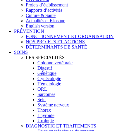
Projets d’établissement
Rapports d’activités
Culture & Santé
Actualités et Kiosque
English version
PRÉVENTION
FONCTIONNEMENT ET ORGANISATION
NOS PROJETS ET ACTIONS
DÉTERMINANTS DE SANTÉ
SOINS
LES SPÉCIALITÉS
Colonne vertébrale
Digestif
Génétique
Gynécologie
Hématologie
ORL
Sarcomes
Sein
Système nerveux
Thorax
Thyroïde
Urologie
DIAGNOSTIC ET TRAITEMENTS