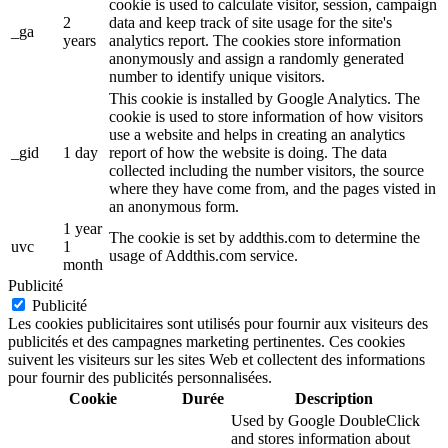
cookie is used to calculate visitor, session, campaign
2
data and keep track of site usage for the site's
_ga
years
analytics report. The cookies store information
anonymously and assign a randomly generated
number to identify unique visitors.
This cookie is installed by Google Analytics. The
cookie is used to store information of how visitors
use a website and helps in creating an analytics
_gid
1 day
report of how the website is doing. The data
collected including the number visitors, the source
where they have come from, and the pages visted in
an anonymous form.
1 year
The cookie is set by addthis.com to determine the
uvc
1
usage of Addthis.com service.
month
Publicité
Publicité
Les cookies publicitaires sont utilisés pour fournir aux visiteurs des
publicités et des campagnes marketing pertinentes. Ces cookies
suivent les visiteurs sur les sites Web et collectent des informations
pour fournir des publicités personnalisées.
Cookie
Durée
Description
Used by Google DoubleClick
and stores information about