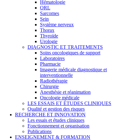
Hématologie
ORL
Sarcomes
Sein
Système nerveux
Thorax
Thyroïde
Urologie
DIAGNOSTIC ET TRAITEMENTS
Soins oncologiques de support
Laboratoires
Pharmacie
Imagerie médicale diagnostique et
interventionnelle
Radiothérapie
Chirurgie
Anesthésie et réanimation
Oncologie médicale
LES ESSAIS ET ÉTUDES CLINIQUES
Qualité et gestion des risques
RECHERCHE ET INNOVATION
Les essais et études cliniques
Fonctionnement et organisation
Publications
ENSEIGNEMENT & FORMATION