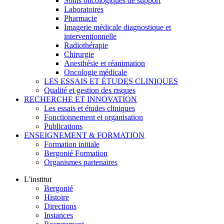
Soins oncologiques de support
Laboratoires
Pharmacie
Imagerie médicale diagnostique et
interventionnelle
Radiothérapie
Chirurgie
Anesthésie et réanimation
Oncologie médicale
LES ESSAIS ET ÉTUDES CLINIQUES
Qualité et gestion des risques
RECHERCHE ET INNOVATION
Les essais et études cliniques
Fonctionnement et organisation
Publications
ENSEIGNEMENT & FORMATION
Formation initiale
Bergonié Formation
Organismes partenaires
L'institut
Bergonié
Histoire
Directions
Instances