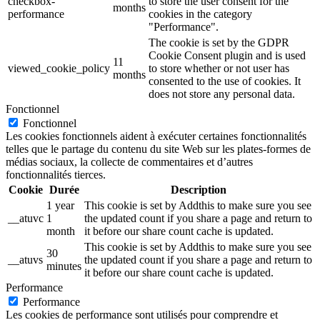
checkbox-
to store the user consent for the
months
performance
cookies in the category
"Performance".
The cookie is set by the GDPR
Cookie Consent plugin and is used
11
viewed_cookie_policy
to store whether or not user has
months
consented to the use of cookies. It
does not store any personal data.
Fonctionnel
Fonctionnel
Les cookies fonctionnels aident à exécuter certaines fonctionnalités
telles que le partage du contenu du site Web sur les plates-formes de
médias sociaux, la collecte de commentaires et d’autres
fonctionnalités tierces.
Cookie
Durée
Description
1 year
This cookie is set by Addthis to make sure you see
__atuvc
1
the updated count if you share a page and return to
month
it before our share count cache is updated.
This cookie is set by Addthis to make sure you see
30
__atuvs
the updated count if you share a page and return to
minutes
it before our share count cache is updated.
Performance
Performance
Les cookies de performance sont utilisés pour comprendre et