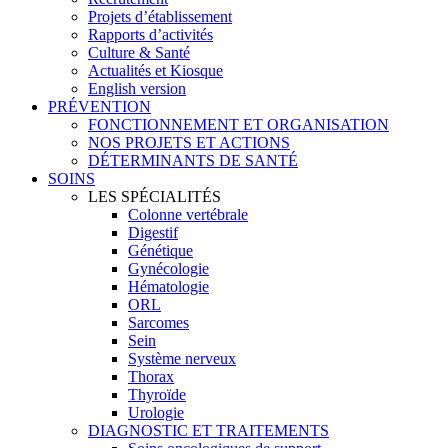
Projets d’établissement
Rapports d’activités
Culture & Santé
Actualités et Kiosque
English version
PRÉVENTION
FONCTIONNEMENT ET ORGANISATION
NOS PROJETS ET ACTIONS
DÉTERMINANTS DE SANTÉ
SOINS
LES SPÉCIALITÉS
Colonne vertébrale
Digestif
Génétique
Gynécologie
Hématologie
ORL
Sarcomes
Sein
Système nerveux
Thorax
Thyroïde
Urologie
DIAGNOSTIC ET TRAITEMENTS