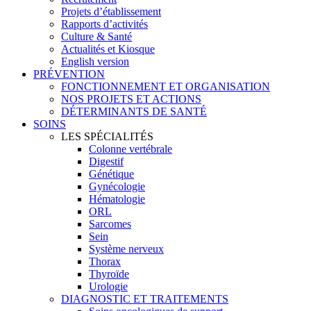
Projets d’établissement
Rapports d’activités
Culture & Santé
Actualités et Kiosque
English version
PRÉVENTION
FONCTIONNEMENT ET ORGANISATION
NOS PROJETS ET ACTIONS
DÉTERMINANTS DE SANTÉ
SOINS
LES SPÉCIALITÉS
Colonne vertébrale
Digestif
Génétique
Gynécologie
Hématologie
ORL
Sarcomes
Sein
Système nerveux
Thorax
Thyroïde
Urologie
DIAGNOSTIC ET TRAITEMENTS