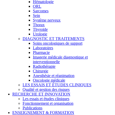
Hématologie
ORL
Sarcomes
Sein
Système nerveux
Thorax
Thyroïde
Urologie
DIAGNOSTIC ET TRAITEMENTS
Soins oncologiques de support
Laboratoires
Pharmacie
Imagerie médicale diagnostique et
interventionnelle
Radiothérapie
Chirurgie
Anesthésie et réanimation
Oncologie médicale
LES ESSAIS ET ÉTUDES CLINIQUES
Qualité et gestion des risques
RECHERCHE ET INNOVATION
Les essais et études cliniques
Fonctionnement et organisation
Publications
ENSEIGNEMENT & FORMATION