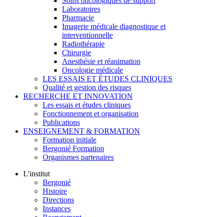
Soins oncologiques de support
Laboratoires
Pharmacie
Imagerie médicale diagnostique et
interventionnelle
Radiothérapie
Chirurgie
Anesthésie et réanimation
Oncologie médicale
LES ESSAIS ET ÉTUDES CLINIQUES
Qualité et gestion des risques
RECHERCHE ET INNOVATION
Les essais et études cliniques
Fonctionnement et organisation
Publications
ENSEIGNEMENT & FORMATION
Formation initiale
Bergonié Formation
Organismes partenaires
L'institut
Bergonié
Histoire
Directions
Instances