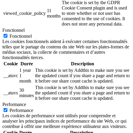
The cookie is set by the GDPR
Cookie Consent plugin and is used
11
viewed_cookie_policy
to store whether or not user has
months
consented to the use of cookies. It
does not store any personal data.
Fonctionnel
Fonctionnel
Les cookies fonctionnels aident à exécuter certaines fonctionnalités
telles que le partage du contenu du site Web sur les plates-formes de
médias sociaux, la collecte de commentaires et d’autres
fonctionnalités tierces.
Cookie
Durée
Description
1 year
This cookie is set by Addthis to make sure you see
__atuvc
1
the updated count if you share a page and return to
month
it before our share count cache is updated.
This cookie is set by Addthis to make sure you see
30
__atuvs
the updated count if you share a page and return to
minutes
it before our share count cache is updated.
Performance
Performance
Les cookies de performance sont utilisés pour comprendre et
analyser les principaux indices de performance du site Web, ce qui
contribue à offrir une meilleure expérience utilisateur aux visiteurs.
Cookie
Durée
Description