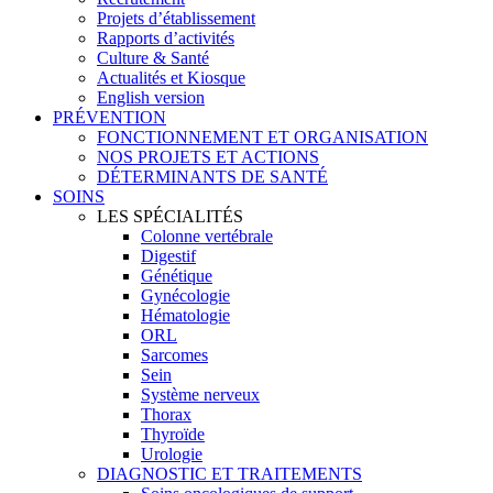
Projets d’établissement
Rapports d’activités
Culture & Santé
Actualités et Kiosque
English version
PRÉVENTION
FONCTIONNEMENT ET ORGANISATION
NOS PROJETS ET ACTIONS
DÉTERMINANTS DE SANTÉ
SOINS
LES SPÉCIALITÉS
Colonne vertébrale
Digestif
Génétique
Gynécologie
Hématologie
ORL
Sarcomes
Sein
Système nerveux
Thorax
Thyroïde
Urologie
DIAGNOSTIC ET TRAITEMENTS