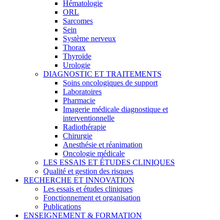
Hématologie
ORL
Sarcomes
Sein
Système nerveux
Thorax
Thyroïde
Urologie
DIAGNOSTIC ET TRAITEMENTS
Soins oncologiques de support
Laboratoires
Pharmacie
Imagerie médicale diagnostique et
interventionnelle
Radiothérapie
Chirurgie
Anesthésie et réanimation
Oncologie médicale
LES ESSAIS ET ÉTUDES CLINIQUES
Qualité et gestion des risques
RECHERCHE ET INNOVATION
Les essais et études cliniques
Fonctionnement et organisation
Publications
ENSEIGNEMENT & FORMATION