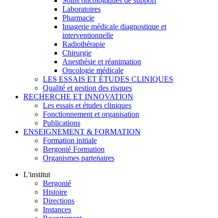
Soins oncologiques de support
Laboratoires
Pharmacie
Imagerie médicale diagnostique et
interventionnelle
Radiothérapie
Chirurgie
Anesthésie et réanimation
Oncologie médicale
LES ESSAIS ET ÉTUDES CLINIQUES
Qualité et gestion des risques
RECHERCHE ET INNOVATION
Les essais et études cliniques
Fonctionnement et organisation
Publications
ENSEIGNEMENT & FORMATION
Formation initiale
Bergonié Formation
Organismes partenaires
L'institut
Bergonié
Histoire
Directions
Instances