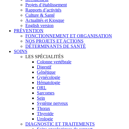
Projets d’établissement
Rapports d’activités
Culture & Santé
Actualités et Kiosque
English version
PRÉVENTION
FONCTIONNEMENT ET ORGANISATION
NOS PROJETS ET ACTIONS
DÉTERMINANTS DE SANTÉ
SOINS
LES SPÉCIALITÉS
Colonne vertébrale
Digestif
Génétique
Gynécologie
Hématologie
ORL
Sarcomes
Sein
Système nerveux
Thorax
Thyroïde
Urologie
DIAGNOSTIC ET TRAITEMENTS