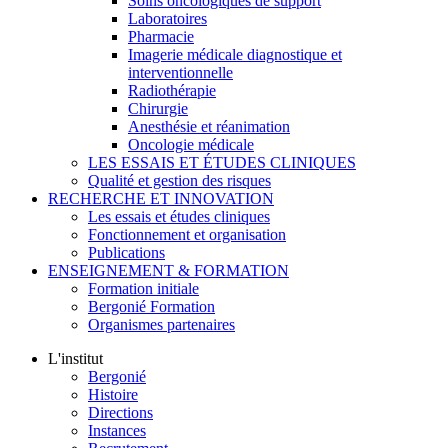
Soins oncologiques de support
Laboratoires
Pharmacie
Imagerie médicale diagnostique et
interventionnelle
Radiothérapie
Chirurgie
Anesthésie et réanimation
Oncologie médicale
LES ESSAIS ET ÉTUDES CLINIQUES
Qualité et gestion des risques
RECHERCHE ET INNOVATION
Les essais et études cliniques
Fonctionnement et organisation
Publications
ENSEIGNEMENT & FORMATION
Formation initiale
Bergonié Formation
Organismes partenaires
L'institut
Bergonié
Histoire
Directions
Instances