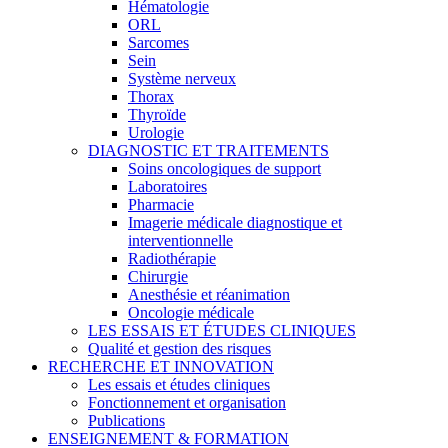
Hématologie
ORL
Sarcomes
Sein
Système nerveux
Thorax
Thyroïde
Urologie
DIAGNOSTIC ET TRAITEMENTS
Soins oncologiques de support
Laboratoires
Pharmacie
Imagerie médicale diagnostique et
interventionnelle
Radiothérapie
Chirurgie
Anesthésie et réanimation
Oncologie médicale
LES ESSAIS ET ÉTUDES CLINIQUES
Qualité et gestion des risques
RECHERCHE ET INNOVATION
Les essais et études cliniques
Fonctionnement et organisation
Publications
ENSEIGNEMENT & FORMATION