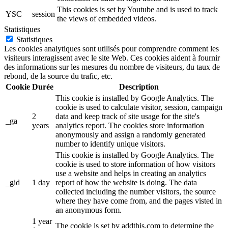
This cookies is set by Youtube and is used to track
YSC
session
the views of embedded videos.
Statistiques
Statistiques
Les cookies analytiques sont utilisés pour comprendre comment les
visiteurs interagissent avec le site Web. Ces cookies aident à fournir
des informations sur les mesures du nombre de visiteurs, du taux de
rebond, de la source du trafic, etc.
Cookie
Durée
Description
This cookie is installed by Google Analytics. The
cookie is used to calculate visitor, session, campaign
2
data and keep track of site usage for the site's
_ga
years
analytics report. The cookies store information
anonymously and assign a randomly generated
number to identify unique visitors.
This cookie is installed by Google Analytics. The
cookie is used to store information of how visitors
use a website and helps in creating an analytics
_gid
1 day
report of how the website is doing. The data
collected including the number visitors, the source
where they have come from, and the pages visted in
an anonymous form.
1 year
The cookie is set by addthis.com to determine the