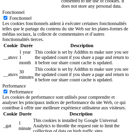
consented to the use of cookies. It
does not store any personal data.
Fonctionnel
Fonctionnel
Les cookies fonctionnels aident à exécuter certaines fonctionnalités
telles que le partage du contenu du site Web sur les plates-formes de
médias sociaux, la collecte de commentaires et d’autres
fonctionnalités tierces.
Cookie
Durée
Description
1 year
This cookie is set by Addthis to make sure you see
__atuvc
1
the updated count if you share a page and return to
month
it before our share count cache is updated.
This cookie is set by Addthis to make sure you see
30
__atuvs
the updated count if you share a page and return to
minutes
it before our share count cache is updated.
Performance
Performance
Les cookies de performance sont utilisés pour comprendre et
analyser les principaux indices de performance du site Web, ce qui
contribue à offrir une meilleure expérience utilisateur aux visiteurs.
Cookie
Durée
Description
This cookies is installed by Google Universal
1
_gat
Analytics to throttle the request rate to limit the
minute
colllection of data on high traffic sites.