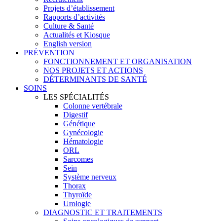
Projets d’établissement
Rapports d’activités
Culture & Santé
Actualités et Kiosque
English version
PRÉVENTION
FONCTIONNEMENT ET ORGANISATION
NOS PROJETS ET ACTIONS
DÉTERMINANTS DE SANTÉ
SOINS
LES SPÉCIALITÉS
Colonne vertébrale
Digestif
Génétique
Gynécologie
Hématologie
ORL
Sarcomes
Sein
Système nerveux
Thorax
Thyroïde
Urologie
DIAGNOSTIC ET TRAITEMENTS