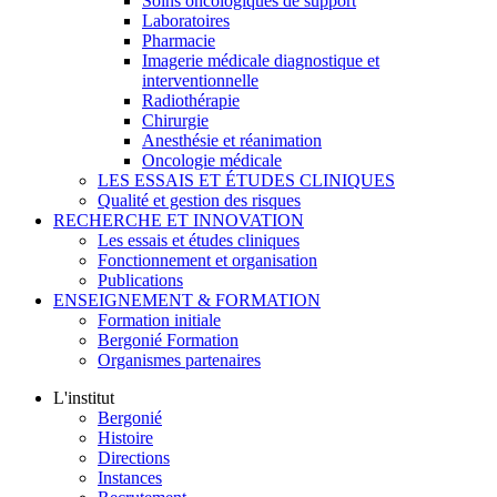
Soins oncologiques de support
Laboratoires
Pharmacie
Imagerie médicale diagnostique et
interventionnelle
Radiothérapie
Chirurgie
Anesthésie et réanimation
Oncologie médicale
LES ESSAIS ET ÉTUDES CLINIQUES
Qualité et gestion des risques
RECHERCHE ET INNOVATION
Les essais et études cliniques
Fonctionnement et organisation
Publications
ENSEIGNEMENT & FORMATION
Formation initiale
Bergonié Formation
Organismes partenaires
L'institut
Bergonié
Histoire
Directions
Instances