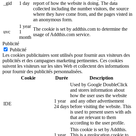
_gid
1 day
report of how the website is doing. The data
collected including the number visitors, the source
where they have come from, and the pages visted in
an anonymous form.
1 year
The cookie is set by addthis.com to determine the
uvc
1
usage of Addthis.com service.
month
Publicité
Publicité
Les cookies publicitaires sont utilisés pour fournir aux visiteurs des
publicités et des campagnes marketing pertinentes. Ces cookies
suivent les visiteurs sur les sites Web et collectent des informations
pour fournir des publicités personnalisées.
Cookie
Durée
Description
Used by Google DoubleClick
and stores information about
how the user uses the website
1 year
and any other advertisement
IDE
24 days
before visiting the website. This
is used to present users with ads
that are relevant to them
according to the user profile.
This cookie is set by Addthis.
1 year
This is a geolocation cookie to