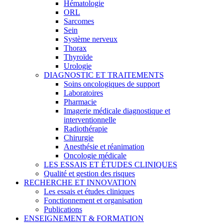
Hématologie
ORL
Sarcomes
Sein
Système nerveux
Thorax
Thyroïde
Urologie
DIAGNOSTIC ET TRAITEMENTS
Soins oncologiques de support
Laboratoires
Pharmacie
Imagerie médicale diagnostique et
interventionnelle
Radiothérapie
Chirurgie
Anesthésie et réanimation
Oncologie médicale
LES ESSAIS ET ÉTUDES CLINIQUES
Qualité et gestion des risques
RECHERCHE ET INNOVATION
Les essais et études cliniques
Fonctionnement et organisation
Publications
ENSEIGNEMENT & FORMATION