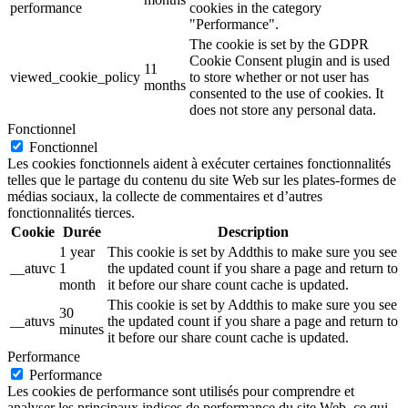
performance
cookies in the category
"Performance".
The cookie is set by the GDPR
Cookie Consent plugin and is used
11
viewed_cookie_policy
to store whether or not user has
months
consented to the use of cookies. It
does not store any personal data.
Fonctionnel
Fonctionnel
Les cookies fonctionnels aident à exécuter certaines fonctionnalités
telles que le partage du contenu du site Web sur les plates-formes de
médias sociaux, la collecte de commentaires et d’autres
fonctionnalités tierces.
Cookie
Durée
Description
1 year
This cookie is set by Addthis to make sure you see
__atuvc
1
the updated count if you share a page and return to
month
it before our share count cache is updated.
This cookie is set by Addthis to make sure you see
30
__atuvs
the updated count if you share a page and return to
minutes
it before our share count cache is updated.
Performance
Performance
Les cookies de performance sont utilisés pour comprendre et
analyser les principaux indices de performance du site Web, ce qui