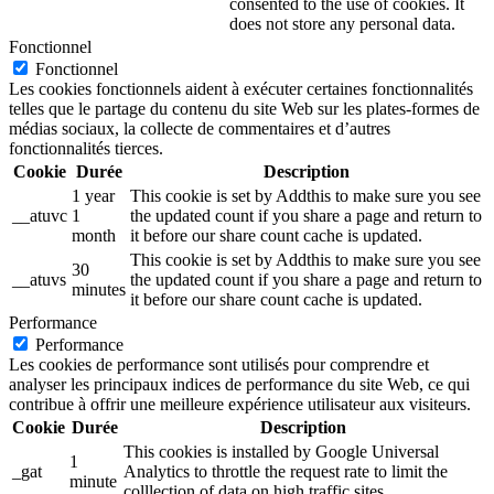
consented to the use of cookies. It
does not store any personal data.
Fonctionnel
Fonctionnel
Les cookies fonctionnels aident à exécuter certaines fonctionnalités
telles que le partage du contenu du site Web sur les plates-formes de
médias sociaux, la collecte de commentaires et d’autres
fonctionnalités tierces.
Cookie
Durée
Description
1 year
This cookie is set by Addthis to make sure you see
__atuvc
1
the updated count if you share a page and return to
month
it before our share count cache is updated.
This cookie is set by Addthis to make sure you see
30
__atuvs
the updated count if you share a page and return to
minutes
it before our share count cache is updated.
Performance
Performance
Les cookies de performance sont utilisés pour comprendre et
analyser les principaux indices de performance du site Web, ce qui
contribue à offrir une meilleure expérience utilisateur aux visiteurs.
Cookie
Durée
Description
This cookies is installed by Google Universal
1
_gat
Analytics to throttle the request rate to limit the
minute
colllection of data on high traffic sites.