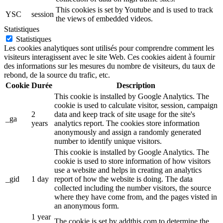
This cookies is set by Youtube and is used to track
YSC
session
the views of embedded videos.
Statistiques
Statistiques
Les cookies analytiques sont utilisés pour comprendre comment les
visiteurs interagissent avec le site Web. Ces cookies aident à fournir
des informations sur les mesures du nombre de visiteurs, du taux de
rebond, de la source du trafic, etc.
Cookie
Durée
Description
This cookie is installed by Google Analytics. The
cookie is used to calculate visitor, session, campaign
2
data and keep track of site usage for the site's
_ga
years
analytics report. The cookies store information
anonymously and assign a randomly generated
number to identify unique visitors.
This cookie is installed by Google Analytics. The
cookie is used to store information of how visitors
use a website and helps in creating an analytics
_gid
1 day
report of how the website is doing. The data
collected including the number visitors, the source
where they have come from, and the pages visted in
an anonymous form.
1 year
The cookie is set by addthis.com to determine the