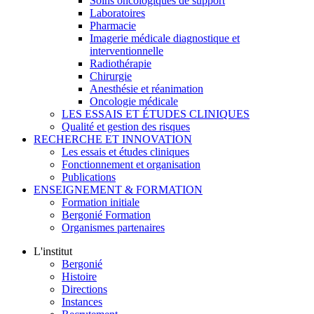
Soins oncologiques de support
Laboratoires
Pharmacie
Imagerie médicale diagnostique et
interventionnelle
Radiothérapie
Chirurgie
Anesthésie et réanimation
Oncologie médicale
LES ESSAIS ET ÉTUDES CLINIQUES
Qualité et gestion des risques
RECHERCHE ET INNOVATION
Les essais et études cliniques
Fonctionnement et organisation
Publications
ENSEIGNEMENT & FORMATION
Formation initiale
Bergonié Formation
Organismes partenaires
L'institut
Bergonié
Histoire
Directions
Instances