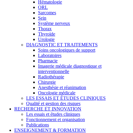
Hématologie
ORL
Sarcomes
Sein
Système nerveux
Thorax
Thyroïde
Urologie
DIAGNOSTIC ET TRAITEMENTS
Soins oncologiques de support
Laboratoires
Pharmacie
Imagerie médicale diagnostique et
interventionnelle
Radiothérapie
Chirurgie
Anesthésie et réanimation
Oncologie médicale
LES ESSAIS ET ÉTUDES CLINIQUES
Qualité et gestion des risques
RECHERCHE ET INNOVATION
Les essais et études cliniques
Fonctionnement et organisation
Publications
ENSEIGNEMENT & FORMATION