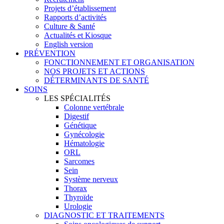
Projets d’établissement
Rapports d’activités
Culture & Santé
Actualités et Kiosque
English version
PRÉVENTION
FONCTIONNEMENT ET ORGANISATION
NOS PROJETS ET ACTIONS
DÉTERMINANTS DE SANTÉ
SOINS
LES SPÉCIALITÉS
Colonne vertébrale
Digestif
Génétique
Gynécologie
Hématologie
ORL
Sarcomes
Sein
Système nerveux
Thorax
Thyroïde
Urologie
DIAGNOSTIC ET TRAITEMENTS