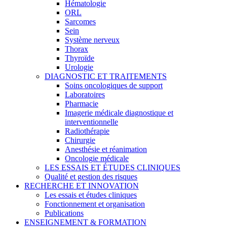
Hématologie
ORL
Sarcomes
Sein
Système nerveux
Thorax
Thyroïde
Urologie
DIAGNOSTIC ET TRAITEMENTS
Soins oncologiques de support
Laboratoires
Pharmacie
Imagerie médicale diagnostique et
interventionnelle
Radiothérapie
Chirurgie
Anesthésie et réanimation
Oncologie médicale
LES ESSAIS ET ÉTUDES CLINIQUES
Qualité et gestion des risques
RECHERCHE ET INNOVATION
Les essais et études cliniques
Fonctionnement et organisation
Publications
ENSEIGNEMENT & FORMATION