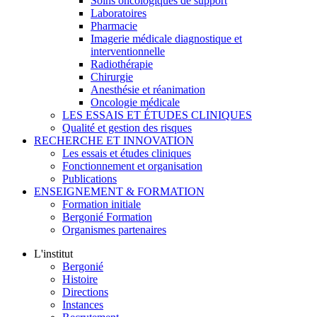
Soins oncologiques de support
Laboratoires
Pharmacie
Imagerie médicale diagnostique et
interventionnelle
Radiothérapie
Chirurgie
Anesthésie et réanimation
Oncologie médicale
LES ESSAIS ET ÉTUDES CLINIQUES
Qualité et gestion des risques
RECHERCHE ET INNOVATION
Les essais et études cliniques
Fonctionnement et organisation
Publications
ENSEIGNEMENT & FORMATION
Formation initiale
Bergonié Formation
Organismes partenaires
L'institut
Bergonié
Histoire
Directions
Instances