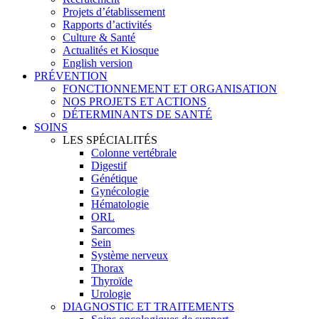
Projets d’établissement
Rapports d’activités
Culture & Santé
Actualités et Kiosque
English version
PRÉVENTION
FONCTIONNEMENT ET ORGANISATION
NOS PROJETS ET ACTIONS
DÉTERMINANTS DE SANTÉ
SOINS
LES SPÉCIALITÉS
Colonne vertébrale
Digestif
Génétique
Gynécologie
Hématologie
ORL
Sarcomes
Sein
Système nerveux
Thorax
Thyroïde
Urologie
DIAGNOSTIC ET TRAITEMENTS