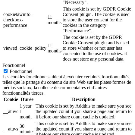
"Necessary".
This cookie is set by GDPR Cookie
cookielawinfo-
Consent plugin. The cookie is used
11
checkbox-
to store the user consent for the
months
performance
cookies in the category
"Performance".
The cookie is set by the GDPR
Cookie Consent plugin and is used
11
viewed_cookie_policy
to store whether or not user has
months
consented to the use of cookies. It
does not store any personal data.
Fonctionnel
Fonctionnel
Les cookies fonctionnels aident à exécuter certaines fonctionnalités
telles que le partage du contenu du site Web sur les plates-formes de
médias sociaux, la collecte de commentaires et d’autres
fonctionnalités tierces.
Cookie
Durée
Description
1 year
This cookie is set by Addthis to make sure you see
__atuvc
1
the updated count if you share a page and return to
month
it before our share count cache is updated.
This cookie is set by Addthis to make sure you see
30
__atuvs
the updated count if you share a page and return to
minutes
it before our share count cache is updated.