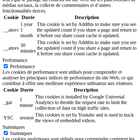
médias sociaux, la collecte de commentaires et d’autres
fonctionnalités tierces.
Cookie
Durée
Description
1 year
This cookie is set by Addthis to make sure you see
__atuvc
1
the updated count if you share a page and return to
month
it before our share count cache is updated.
This cookie is set by Addthis to make sure you see
30
__atuvs
the updated count if you share a page and return to
minutes
it before our share count cache is updated.
Performance
Performance
Les cookies de performance sont utilisés pour comprendre et
analyser les principaux indices de performance du site Web, ce qui
contribue à offrir une meilleure expérience utilisateur aux visiteurs.
Cookie
Durée
Description
This cookies is installed by Google Universal
1
_gat
Analytics to throttle the request rate to limit the
minute
colllection of data on high traffic sites.
This cookies is set by Youtube and is used to track
YSC
session
the views of embedded videos.
Statistiques
Statistiques
Les cookies analytiques sont utilisés pour comprendre comment les