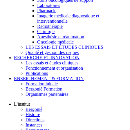
Soins oncologiques de support
Laboratoires
Pharmacie
Imagerie médicale diagnostique et
interventionnelle
Radiothérapie
Chirurgie
Anesthésie et réanimation
Oncologie médicale
LES ESSAIS ET ÉTUDES CLINIQUES
Qualité et gestion des risques
RECHERCHE ET INNOVATION
Les essais et études cliniques
Fonctionnement et organisation
Publications
ENSEIGNEMENT & FORMATION
Formation initiale
Bergonié Formation
Organismes partenaires
L'institut
Bergonié
Histoire
Directions
Instances