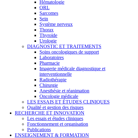
Hématologie
ORL
Sarcomes
Sein
Système nerveux
Thorax
Thyroïde
Urologie
DIAGNOSTIC ET TRAITEMENTS
Soins oncologiques de support
Laboratoires
Pharmacie
Imagerie médicale diagnostique et
interventionnelle
Radiothérapie
Chirurgie
Anesthésie et réanimation
Oncologie médicale
LES ESSAIS ET ÉTUDES CLINIQUES
Qualité et gestion des risques
RECHERCHE ET INNOVATION
Les essais et études cliniques
Fonctionnement et organisation
Publications
ENSEIGNEMENT & FORMATION