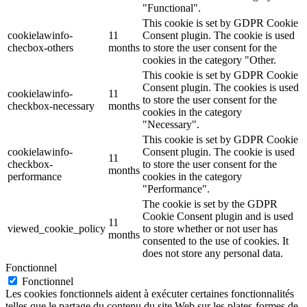
"Functional".
This cookie is set by GDPR Cookie
cookielawinfo-
11
Consent plugin. The cookie is used
checbox-others
months
to store the user consent for the
cookies in the category "Other.
This cookie is set by GDPR Cookie
Consent plugin. The cookies is used
cookielawinfo-
11
to store the user consent for the
checkbox-necessary
months
cookies in the category
"Necessary".
This cookie is set by GDPR Cookie
cookielawinfo-
Consent plugin. The cookie is used
11
checkbox-
to store the user consent for the
months
performance
cookies in the category
"Performance".
The cookie is set by the GDPR
Cookie Consent plugin and is used
11
viewed_cookie_policy
to store whether or not user has
months
consented to the use of cookies. It
does not store any personal data.
Fonctionnel
Fonctionnel
Les cookies fonctionnels aident à exécuter certaines fonctionnalités
telles que le partage du contenu du site Web sur les plates-formes de