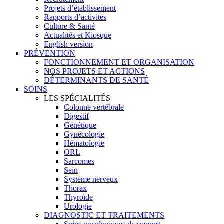
Projets d’établissement
Rapports d’activités
Culture & Santé
Actualités et Kiosque
English version
PRÉVENTION
FONCTIONNEMENT ET ORGANISATION
NOS PROJETS ET ACTIONS
DÉTERMINANTS DE SANTÉ
SOINS
LES SPÉCIALITÉS
Colonne vertébrale
Digestif
Génétique
Gynécologie
Hématologie
ORL
Sarcomes
Sein
Système nerveux
Thorax
Thyroïde
Urologie
DIAGNOSTIC ET TRAITEMENTS