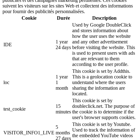
publicités et des campagnes marketing pertinentes. Ces cookies
suivent les visiteurs sur les sites Web et collectent des informations
pour fournir des publicités personnalisées.
Cookie
Durée
Description
Used by Google DoubleClick
and stores information about
how the user uses the website
1 year
and any other advertisement
IDE
24 days
before visiting the website. This
is used to present users with ads
that are relevant to them
according to the user profile.
This cookie is set by Addthis.
1 year
This is a geolocation cookie to
loc
1
understand where the users
month
sharing the information are
located.
This cookie is set by
15
doubleclick.net. The purpose of
test_cookie
minutes
the cookie is to determine if the
user's browser supports cookies.
This cookie is set by Youtube.
5
Used to track the information of
VISITOR_INFO1_LIVE
months
the embedded YouTube videos
27 days