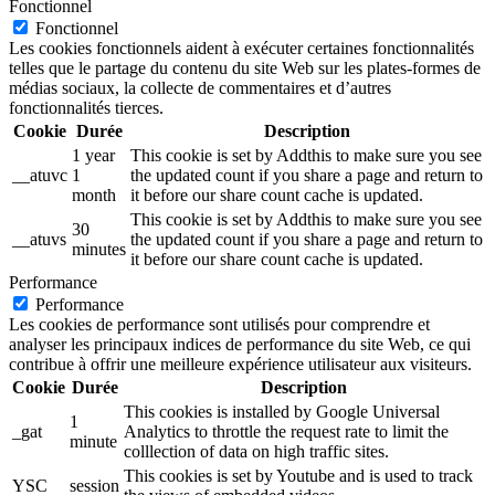
Fonctionnel
Fonctionnel
Les cookies fonctionnels aident à exécuter certaines fonctionnalités
telles que le partage du contenu du site Web sur les plates-formes de
médias sociaux, la collecte de commentaires et d’autres
fonctionnalités tierces.
Cookie
Durée
Description
1 year
This cookie is set by Addthis to make sure you see
__atuvc
1
the updated count if you share a page and return to
month
it before our share count cache is updated.
This cookie is set by Addthis to make sure you see
30
__atuvs
the updated count if you share a page and return to
minutes
it before our share count cache is updated.
Performance
Performance
Les cookies de performance sont utilisés pour comprendre et
analyser les principaux indices de performance du site Web, ce qui
contribue à offrir une meilleure expérience utilisateur aux visiteurs.
Cookie
Durée
Description
This cookies is installed by Google Universal
1
_gat
Analytics to throttle the request rate to limit the
minute
colllection of data on high traffic sites.
This cookies is set by Youtube and is used to track
YSC
session