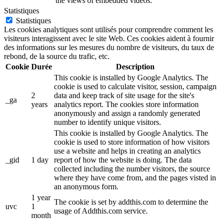
the views of embedded videos.
Statistiques
Statistiques
Les cookies analytiques sont utilisés pour comprendre comment les
visiteurs interagissent avec le site Web. Ces cookies aident à fournir
des informations sur les mesures du nombre de visiteurs, du taux de
rebond, de la source du trafic, etc.
Cookie
Durée
Description
This cookie is installed by Google Analytics. The
cookie is used to calculate visitor, session, campaign
2
data and keep track of site usage for the site's
_ga
years
analytics report. The cookies store information
anonymously and assign a randomly generated
number to identify unique visitors.
This cookie is installed by Google Analytics. The
cookie is used to store information of how visitors
use a website and helps in creating an analytics
_gid
1 day
report of how the website is doing. The data
collected including the number visitors, the source
where they have come from, and the pages visted in
an anonymous form.
1 year
The cookie is set by addthis.com to determine the
uvc
1
usage of Addthis.com service.
month