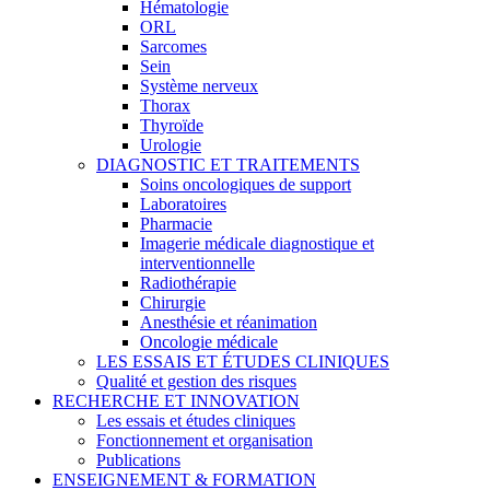
Hématologie
ORL
Sarcomes
Sein
Système nerveux
Thorax
Thyroïde
Urologie
DIAGNOSTIC ET TRAITEMENTS
Soins oncologiques de support
Laboratoires
Pharmacie
Imagerie médicale diagnostique et
interventionnelle
Radiothérapie
Chirurgie
Anesthésie et réanimation
Oncologie médicale
LES ESSAIS ET ÉTUDES CLINIQUES
Qualité et gestion des risques
RECHERCHE ET INNOVATION
Les essais et études cliniques
Fonctionnement et organisation
Publications
ENSEIGNEMENT & FORMATION