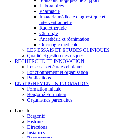
Soins oncologiques de support
Laboratoires
Pharmacie
Imagerie médicale diagnostique et
interventionnelle
Radiothérapie
Chirurgie
Anesthésie et réanimation
Oncologie médicale
LES ESSAIS ET ÉTUDES CLINIQUES
Qualité et gestion des risques
RECHERCHE ET INNOVATION
Les essais et études cliniques
Fonctionnement et organisation
Publications
ENSEIGNEMENT & FORMATION
Formation initiale
Bergonié Formation
Organismes partenaires
L'institut
Bergonié
Histoire
Directions
Instances