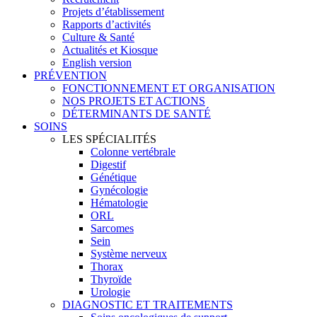
Projets d’établissement
Rapports d’activités
Culture & Santé
Actualités et Kiosque
English version
PRÉVENTION
FONCTIONNEMENT ET ORGANISATION
NOS PROJETS ET ACTIONS
DÉTERMINANTS DE SANTÉ
SOINS
LES SPÉCIALITÉS
Colonne vertébrale
Digestif
Génétique
Gynécologie
Hématologie
ORL
Sarcomes
Sein
Système nerveux
Thorax
Thyroïde
Urologie
DIAGNOSTIC ET TRAITEMENTS