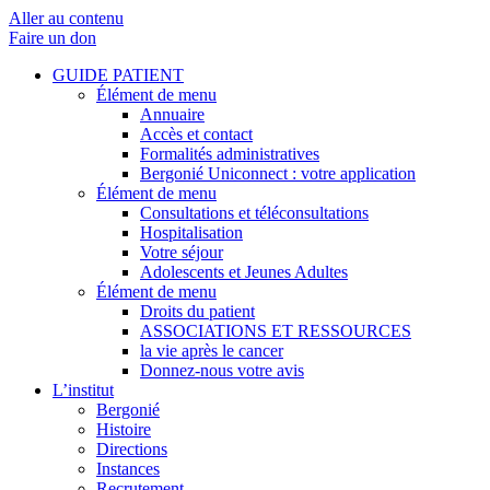
Aller au contenu
Faire un don
GUIDE PATIENT
Élément de menu
Annuaire
Accès et contact
Formalités administratives
Bergonié Uniconnect : votre application
Élément de menu
Consultations et téléconsultations
Hospitalisation
Votre séjour
Adolescents et Jeunes Adultes
Élément de menu
Droits du patient
ASSOCIATIONS ET RESSOURCES
la vie après le cancer
Donnez-nous votre avis
L’institut
Bergonié
Histoire
Directions
Instances
Recrutement