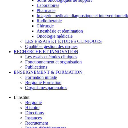
Soins oncologiques de support
Laboratoires
Pharmacie
Imagerie médicale diagnostique et interventionnell
Radiothérapie
Chirurgie
Anesthésie et réanimation
Oncologie médicale
LES ESSAIS ET ÉTUDES CLINIQUES
Qualité et gestion des risques
RECHERCHE ET INNOVATION
Les essais et études cliniques
Fonctionnement et organisation
Publications
ENSEIGNEMENT & FORMATION
Formation initiale
Bergonié Formation
Organismes partenaires
L'institut
Bergonié
Histoire
Directions
Instances
Recrutement