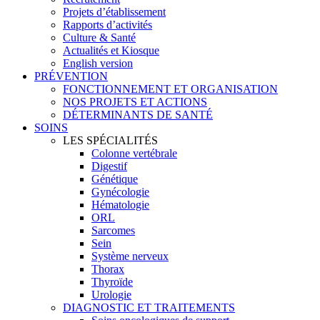
Projets d’établissement
Rapports d’activités
Culture & Santé
Actualités et Kiosque
English version
PRÉVENTION
FONCTIONNEMENT ET ORGANISATION
NOS PROJETS ET ACTIONS
DÉTERMINANTS DE SANTÉ
SOINS
LES SPÉCIALITÉS
Colonne vertébrale
Digestif
Génétique
Gynécologie
Hématologie
ORL
Sarcomes
Sein
Système nerveux
Thorax
Thyroïde
Urologie
DIAGNOSTIC ET TRAITEMENTS