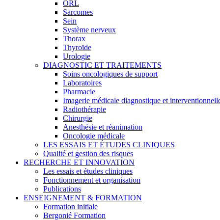
ORL
Sarcomes
Sein
Système nerveux
Thorax
Thyroïde
Urologie
DIAGNOSTIC ET TRAITEMENTS
Soins oncologiques de support
Laboratoires
Pharmacie
Imagerie médicale diagnostique et interventionnell
Radiothérapie
Chirurgie
Anesthésie et réanimation
Oncologie médicale
LES ESSAIS ET ÉTUDES CLINIQUES
Qualité et gestion des risques
RECHERCHE ET INNOVATION
Les essais et études cliniques
Fonctionnement et organisation
Publications
ENSEIGNEMENT & FORMATION
Formation initiale
Bergonié Formation