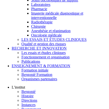
Soins oncologiques de support
Laboratoires
Pharmacie
Imagerie médicale diagnostique et
interventionnelle
Radiothérapie
Chirurgie
Anesthésie et réanimation
Oncologie médicale
LES ESSAIS ET ÉTUDES CLINIQUES
Qualité et gestion des risques
RECHERCHE ET INNOVATION
Les essais et études cliniques
Fonctionnement et organisation
Publications
ENSEIGNEMENT & FORMATION
Formation initiale
Bergonié Formation
Organismes partenaires
L'institut
Bergonié
Histoire
Directions
Instances