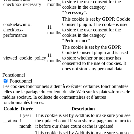
to store the user consent for the
checkbox-necessary
months
cookies in the category
"Necessary".
This cookie is set by GDPR Cookie
cookielawinfo-
Consent plugin. The cookie is used
11
checkbox-
to store the user consent for the
months
performance
cookies in the category
"Performance".
The cookie is set by the GDPR
Cookie Consent plugin and is used
11
viewed_cookie_policy
to store whether or not user has
months
consented to the use of cookies. It
does not store any personal data.
Fonctionnel
Fonctionnel
Les cookies fonctionnels aident à exécuter certaines fonctionnalités
telles que le partage du contenu du site Web sur les plates-formes de
médias sociaux, la collecte de commentaires et d’autres
fonctionnalités tierces.
Cookie
Durée
Description
1 year
This cookie is set by Addthis to make sure you see
__atuvc
1
the updated count if you share a page and return to
month
it before our share count cache is updated.
This cookie is set by Addthis to make sure you see