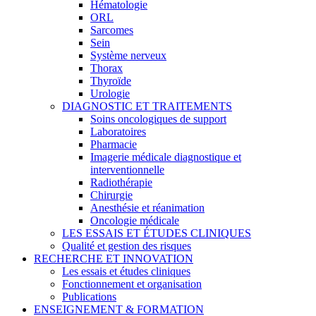
Hématologie
ORL
Sarcomes
Sein
Système nerveux
Thorax
Thyroïde
Urologie
DIAGNOSTIC ET TRAITEMENTS
Soins oncologiques de support
Laboratoires
Pharmacie
Imagerie médicale diagnostique et
interventionnelle
Radiothérapie
Chirurgie
Anesthésie et réanimation
Oncologie médicale
LES ESSAIS ET ÉTUDES CLINIQUES
Qualité et gestion des risques
RECHERCHE ET INNOVATION
Les essais et études cliniques
Fonctionnement et organisation
Publications
ENSEIGNEMENT & FORMATION