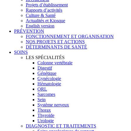
Projets d’établissement
Rapports d’activités
Culture & Santé
Actualités et Kiosque
English version
PRÉVENTION
FONCTIONNEMENT ET ORGANISATION
NOS PROJETS ET ACTIONS
DÉTERMINANTS DE SANTÉ
SOINS
LES SPÉCIALITÉS
Colonne vertébrale
Digestif
Génétique
Gynécologie
Hématologie
ORL
Sarcomes
Sein
Système nerveux
Thorax
Thyroïde
Urologie
DIAGNOSTIC ET TRAITEMENTS