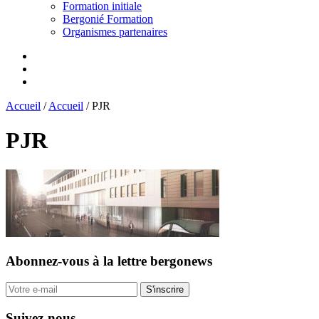
Formation initiale
Bergonié Formation
Organismes partenaires
Accueil
/
Accueil
/
PJR
PJR
Abonnez-vous
à la lettre bergonews
S'inscrire
Suivez-nous