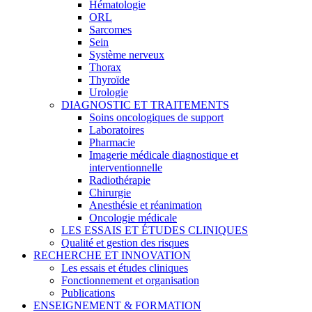
Hématologie
ORL
Sarcomes
Sein
Système nerveux
Thorax
Thyroïde
Urologie
DIAGNOSTIC ET TRAITEMENTS
Soins oncologiques de support
Laboratoires
Pharmacie
Imagerie médicale diagnostique et
interventionnelle
Radiothérapie
Chirurgie
Anesthésie et réanimation
Oncologie médicale
LES ESSAIS ET ÉTUDES CLINIQUES
Qualité et gestion des risques
RECHERCHE ET INNOVATION
Les essais et études cliniques
Fonctionnement et organisation
Publications
ENSEIGNEMENT & FORMATION