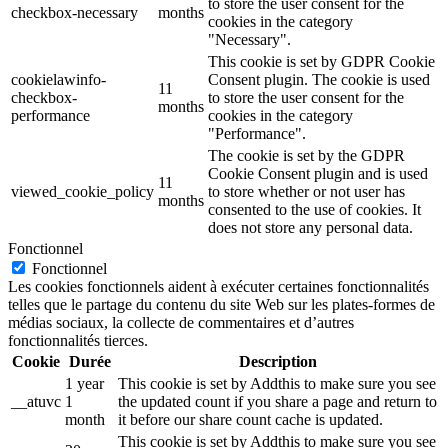
to store the user consent for the
checkbox-necessary
months
cookies in the category
"Necessary".
This cookie is set by GDPR Cookie
cookielawinfo-
Consent plugin. The cookie is used
11
checkbox-
to store the user consent for the
months
performance
cookies in the category
"Performance".
The cookie is set by the GDPR
Cookie Consent plugin and is used
11
viewed_cookie_policy
to store whether or not user has
months
consented to the use of cookies. It
does not store any personal data.
Fonctionnel
Fonctionnel
Les cookies fonctionnels aident à exécuter certaines fonctionnalités
telles que le partage du contenu du site Web sur les plates-formes de
médias sociaux, la collecte de commentaires et d’autres
fonctionnalités tierces.
Cookie
Durée
Description
1 year
This cookie is set by Addthis to make sure you see
__atuvc
1
the updated count if you share a page and return to
month
it before our share count cache is updated.
This cookie is set by Addthis to make sure you see