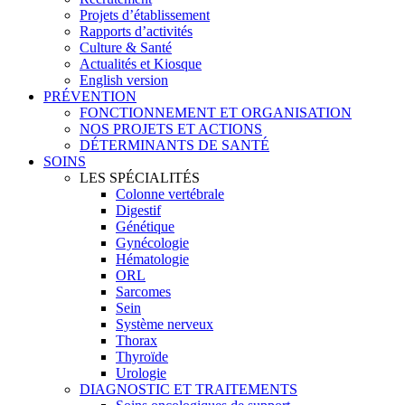
Projets d’établissement
Rapports d’activités
Culture & Santé
Actualités et Kiosque
English version
PRÉVENTION
FONCTIONNEMENT ET ORGANISATION
NOS PROJETS ET ACTIONS
DÉTERMINANTS DE SANTÉ
SOINS
LES SPÉCIALITÉS
Colonne vertébrale
Digestif
Génétique
Gynécologie
Hématologie
ORL
Sarcomes
Sein
Système nerveux
Thorax
Thyroïde
Urologie
DIAGNOSTIC ET TRAITEMENTS