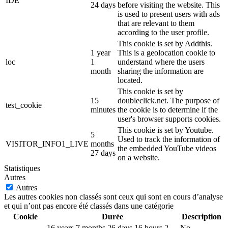
IDE
24 days
before visiting the website. This
is used to present users with ads
that are relevant to them
according to the user profile.
This cookie is set by Addthis.
1 year
This is a geolocation cookie to
loc
1
understand where the users
month
sharing the information are
located.
This cookie is set by
15
doubleclick.net. The purpose of
test_cookie
minutes
the cookie is to determine if the
user's browser supports cookies.
This cookie is set by Youtube.
5
Used to track the information of
VISITOR_INFO1_LIVE
months
the embedded YouTube videos
27 days
on a website.
Statistiques
Autres
Autres
Les autres cookies non classés sont ceux qui sont en cours d’analyse
et qui n’ont pas encore été classés dans une catégorie
Cookie
Durée
Description
16 years 7 months 26 days 16 hours 2
No