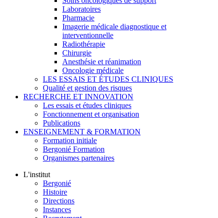
Soins oncologiques de support
Laboratoires
Pharmacie
Imagerie médicale diagnostique et
interventionnelle
Radiothérapie
Chirurgie
Anesthésie et réanimation
Oncologie médicale
LES ESSAIS ET ÉTUDES CLINIQUES
Qualité et gestion des risques
RECHERCHE ET INNOVATION
Les essais et études cliniques
Fonctionnement et organisation
Publications
ENSEIGNEMENT & FORMATION
Formation initiale
Bergonié Formation
Organismes partenaires
L'institut
Bergonié
Histoire
Directions
Instances