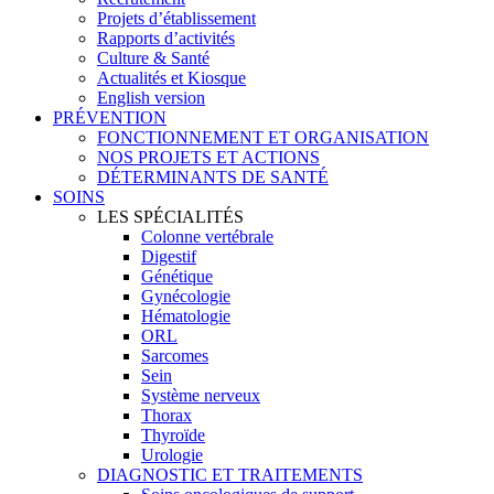
Projets d’établissement
Rapports d’activités
Culture & Santé
Actualités et Kiosque
English version
PRÉVENTION
FONCTIONNEMENT ET ORGANISATION
NOS PROJETS ET ACTIONS
DÉTERMINANTS DE SANTÉ
SOINS
LES SPÉCIALITÉS
Colonne vertébrale
Digestif
Génétique
Gynécologie
Hématologie
ORL
Sarcomes
Sein
Système nerveux
Thorax
Thyroïde
Urologie
DIAGNOSTIC ET TRAITEMENTS