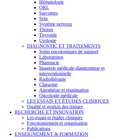
Hématologie
ORL
Sarcomes
Sein
Système nerveux
Thorax
Thyroïde
Urologie
DIAGNOSTIC ET TRAITEMENTS
Soins oncologiques de support
Laboratoires
Pharmacie
Imagerie médicale diagnostique et
interventionnelle
Radiothérapie
Chirurgie
Anesthésie et réanimation
Oncologie médicale
LES ESSAIS ET ÉTUDES CLINIQUES
Qualité et gestion des risques
RECHERCHE ET INNOVATION
Les essais et études cliniques
Fonctionnement et organisation
Publications
ENSEIGNEMENT & FORMATION