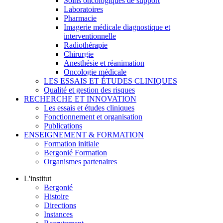
Soins oncologiques de support
Laboratoires
Pharmacie
Imagerie médicale diagnostique et
interventionnelle
Radiothérapie
Chirurgie
Anesthésie et réanimation
Oncologie médicale
LES ESSAIS ET ÉTUDES CLINIQUES
Qualité et gestion des risques
RECHERCHE ET INNOVATION
Les essais et études cliniques
Fonctionnement et organisation
Publications
ENSEIGNEMENT & FORMATION
Formation initiale
Bergonié Formation
Organismes partenaires
L'institut
Bergonié
Histoire
Directions
Instances