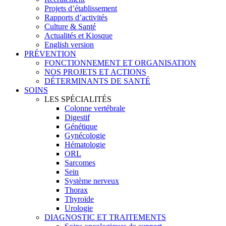
Projets d’établissement
Rapports d’activités
Culture & Santé
Actualités et Kiosque
English version
PRÉVENTION
FONCTIONNEMENT ET ORGANISATION
NOS PROJETS ET ACTIONS
DÉTERMINANTS DE SANTÉ
SOINS
LES SPÉCIALITÉS
Colonne vertébrale
Digestif
Génétique
Gynécologie
Hématologie
ORL
Sarcomes
Sein
Système nerveux
Thorax
Thyroïde
Urologie
DIAGNOSTIC ET TRAITEMENTS