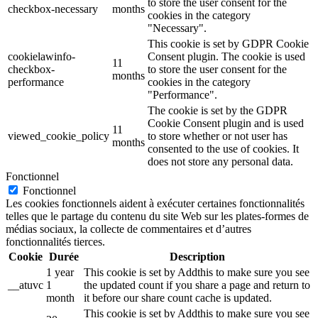
to store the user consent for the
checkbox-necessary
months
cookies in the category
"Necessary".
This cookie is set by GDPR Cookie
cookielawinfo-
Consent plugin. The cookie is used
11
checkbox-
to store the user consent for the
months
performance
cookies in the category
"Performance".
The cookie is set by the GDPR
Cookie Consent plugin and is used
11
viewed_cookie_policy
to store whether or not user has
months
consented to the use of cookies. It
does not store any personal data.
Fonctionnel
Fonctionnel
Les cookies fonctionnels aident à exécuter certaines fonctionnalités
telles que le partage du contenu du site Web sur les plates-formes de
médias sociaux, la collecte de commentaires et d’autres
fonctionnalités tierces.
Cookie
Durée
Description
1 year
This cookie is set by Addthis to make sure you see
__atuvc
1
the updated count if you share a page and return to
month
it before our share count cache is updated.
This cookie is set by Addthis to make sure you see