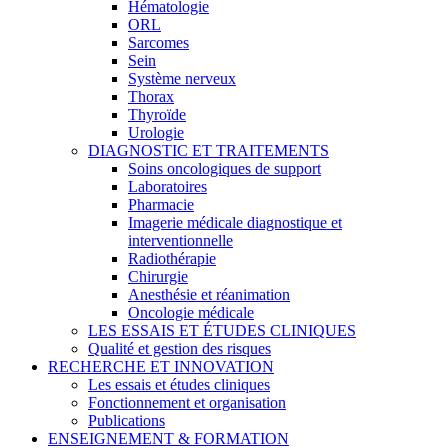
Hématologie
ORL
Sarcomes
Sein
Système nerveux
Thorax
Thyroïde
Urologie
DIAGNOSTIC ET TRAITEMENTS
Soins oncologiques de support
Laboratoires
Pharmacie
Imagerie médicale diagnostique et
interventionnelle
Radiothérapie
Chirurgie
Anesthésie et réanimation
Oncologie médicale
LES ESSAIS ET ÉTUDES CLINIQUES
Qualité et gestion des risques
RECHERCHE ET INNOVATION
Les essais et études cliniques
Fonctionnement et organisation
Publications
ENSEIGNEMENT & FORMATION