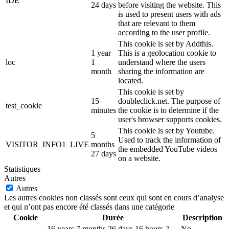
IDE
24 days
before visiting the website. This
is used to present users with ads
that are relevant to them
according to the user profile.
This cookie is set by Addthis.
1 year
This is a geolocation cookie to
loc
1
understand where the users
month
sharing the information are
located.
This cookie is set by
15
doubleclick.net. The purpose of
test_cookie
minutes
the cookie is to determine if the
user's browser supports cookies.
This cookie is set by Youtube.
5
Used to track the information of
VISITOR_INFO1_LIVE
months
the embedded YouTube videos
27 days
on a website.
Statistiques
Autres
Autres
Les autres cookies non classés sont ceux qui sont en cours d’analyse
et qui n’ont pas encore été classés dans une catégorie
Cookie
Durée
Description
16 years 7 months 26 days 16 hours 2
No