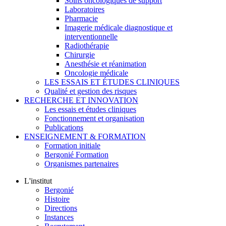
Soins oncologiques de support
Laboratoires
Pharmacie
Imagerie médicale diagnostique et
interventionnelle
Radiothérapie
Chirurgie
Anesthésie et réanimation
Oncologie médicale
LES ESSAIS ET ÉTUDES CLINIQUES
Qualité et gestion des risques
RECHERCHE ET INNOVATION
Les essais et études cliniques
Fonctionnement et organisation
Publications
ENSEIGNEMENT & FORMATION
Formation initiale
Bergonié Formation
Organismes partenaires
L'institut
Bergonié
Histoire
Directions
Instances