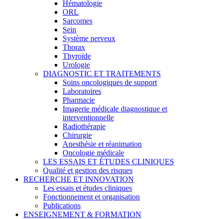
Hématologie
ORL
Sarcomes
Sein
Système nerveux
Thorax
Thyroïde
Urologie
DIAGNOSTIC ET TRAITEMENTS
Soins oncologiques de support
Laboratoires
Pharmacie
Imagerie médicale diagnostique et
interventionnelle
Radiothérapie
Chirurgie
Anesthésie et réanimation
Oncologie médicale
LES ESSAIS ET ÉTUDES CLINIQUES
Qualité et gestion des risques
RECHERCHE ET INNOVATION
Les essais et études cliniques
Fonctionnement et organisation
Publications
ENSEIGNEMENT & FORMATION