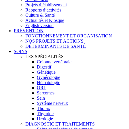
Projets d’établissement
Rapports d’activités
Culture & Santé
Actualités et Kiosque
English version
PRÉVENTION
FONCTIONNEMENT ET ORGANISATION
NOS PROJETS ET ACTIONS
DÉTERMINANTS DE SANTÉ
SOINS
LES SPÉCIALITÉS
Colonne vertébrale
Digestif
Génétique
Gynécologie
Hématologie
ORL
Sarcomes
Sein
Système nerveux
Thorax
Thyroïde
Urologie
DIAGNOSTIC ET TRAITEMENTS