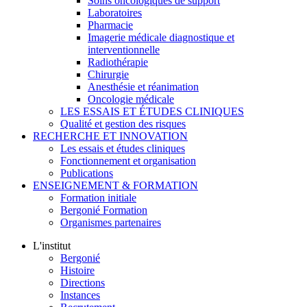
Soins oncologiques de support
Laboratoires
Pharmacie
Imagerie médicale diagnostique et
interventionnelle
Radiothérapie
Chirurgie
Anesthésie et réanimation
Oncologie médicale
LES ESSAIS ET ÉTUDES CLINIQUES
Qualité et gestion des risques
RECHERCHE ET INNOVATION
Les essais et études cliniques
Fonctionnement et organisation
Publications
ENSEIGNEMENT & FORMATION
Formation initiale
Bergonié Formation
Organismes partenaires
L'institut
Bergonié
Histoire
Directions
Instances