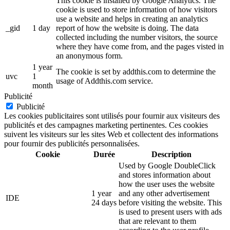
This cookie is installed by Google Analytics. The
cookie is used to store information of how visitors
use a website and helps in creating an analytics
_gid
1 day
report of how the website is doing. The data
collected including the number visitors, the source
where they have come from, and the pages visted in
an anonymous form.
1 year
The cookie is set by addthis.com to determine the
uvc
1
usage of Addthis.com service.
month
Publicité
Publicité
Les cookies publicitaires sont utilisés pour fournir aux visiteurs des
publicités et des campagnes marketing pertinentes. Ces cookies
suivent les visiteurs sur les sites Web et collectent des informations
pour fournir des publicités personnalisées.
Cookie
Durée
Description
Used by Google DoubleClick
and stores information about
how the user uses the website
1 year
and any other advertisement
IDE
24 days
before visiting the website. This
is used to present users with ads
that are relevant to them