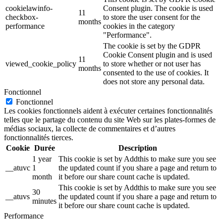
cookielawinfo-
Consent plugin. The cookie is used
11
checkbox-
to store the user consent for the
months
performance
cookies in the category
"Performance".
The cookie is set by the GDPR
Cookie Consent plugin and is used
11
viewed_cookie_policy
to store whether or not user has
months
consented to the use of cookies. It
does not store any personal data.
Fonctionnel
Fonctionnel
Les cookies fonctionnels aident à exécuter certaines fonctionnalités
telles que le partage du contenu du site Web sur les plates-formes de
médias sociaux, la collecte de commentaires et d’autres
fonctionnalités tierces.
Cookie
Durée
Description
1 year
This cookie is set by Addthis to make sure you see
__atuvc
1
the updated count if you share a page and return to
month
it before our share count cache is updated.
This cookie is set by Addthis to make sure you see
30
__atuvs
the updated count if you share a page and return to
minutes
it before our share count cache is updated.
Performance