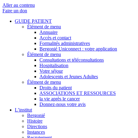
Aller au contenu
Faire un don
GUIDE PATIENT
Élément de menu
Annuaire
Accès et contact
Formalités administratives
Bergonié Uniconnect : votre application
Élément de menu
Consultations et téléconsultations
Hospitalisation
Votre séjour
Adolescents et Jeunes Adultes
Élément de menu
Droits du patient
ASSOCIATIONS ET RESSOURCES
la vie après le cancer
Donnez-nous votre avis
L’institut
Bergonié
Histoire
Directions
Instances
Recrutement