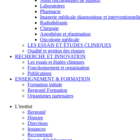
Soins oncologiques de support
Laboratoires
Pharmacie
Imagerie médicale diagnostique et interventionnell
Radiothérapie
Chirurgie
Anesthésie et réanimation
Oncologie médicale
LES ESSAIS ET ÉTUDES CLINIQUES
Qualité et gestion des risques
RECHERCHE ET INNOVATION
Les essais et études cliniques
Fonctionnement et organisation
Publications
ENSEIGNEMENT & FORMATION
Formation initiale
Bergonié Formation
Organismes partenaires
L'institut
Bergonié
Histoire
Directions
Instances
Recrutement