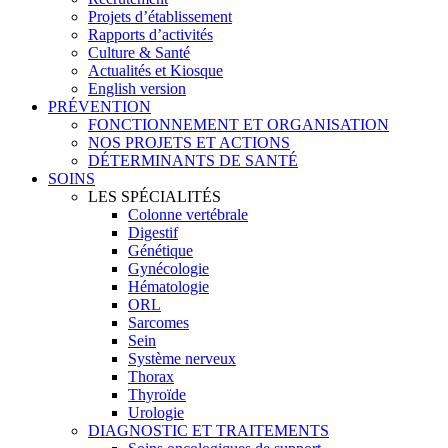
Projets d’établissement
Rapports d’activités
Culture & Santé
Actualités et Kiosque
English version
PRÉVENTION
FONCTIONNEMENT ET ORGANISATION
NOS PROJETS ET ACTIONS
DÉTERMINANTS DE SANTÉ
SOINS
LES SPÉCIALITÉS
Colonne vertébrale
Digestif
Génétique
Gynécologie
Hématologie
ORL
Sarcomes
Sein
Système nerveux
Thorax
Thyroïde
Urologie
DIAGNOSTIC ET TRAITEMENTS