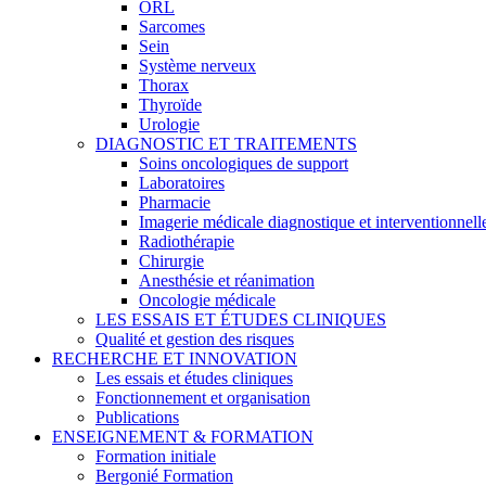
ORL
Sarcomes
Sein
Système nerveux
Thorax
Thyroïde
Urologie
DIAGNOSTIC ET TRAITEMENTS
Soins oncologiques de support
Laboratoires
Pharmacie
Imagerie médicale diagnostique et interventionnell
Radiothérapie
Chirurgie
Anesthésie et réanimation
Oncologie médicale
LES ESSAIS ET ÉTUDES CLINIQUES
Qualité et gestion des risques
RECHERCHE ET INNOVATION
Les essais et études cliniques
Fonctionnement et organisation
Publications
ENSEIGNEMENT & FORMATION
Formation initiale
Bergonié Formation