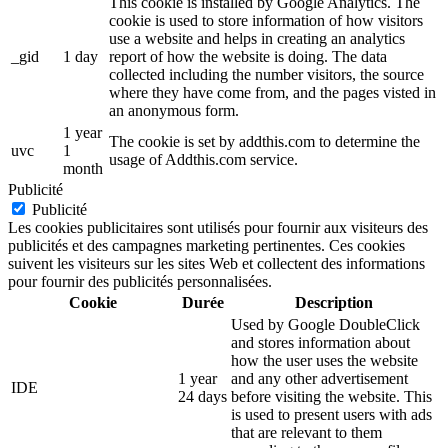
This cookie is installed by Google Analytics. The
cookie is used to store information of how visitors
use a website and helps in creating an analytics
_gid
1 day
report of how the website is doing. The data
collected including the number visitors, the source
where they have come from, and the pages visted in
an anonymous form.
1 year
The cookie is set by addthis.com to determine the
uvc
1
usage of Addthis.com service.
month
Publicité
Publicité
Les cookies publicitaires sont utilisés pour fournir aux visiteurs des
publicités et des campagnes marketing pertinentes. Ces cookies
suivent les visiteurs sur les sites Web et collectent des informations
pour fournir des publicités personnalisées.
Cookie
Durée
Description
Used by Google DoubleClick
and stores information about
how the user uses the website
1 year
and any other advertisement
IDE
24 days
before visiting the website. This
is used to present users with ads
that are relevant to them