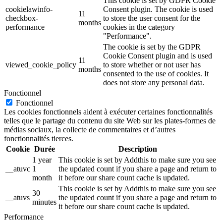
This cookie is set by GDPR Cookie
cookielawinfo-
Consent plugin. The cookie is used
11
checkbox-
to store the user consent for the
months
performance
cookies in the category
"Performance".
The cookie is set by the GDPR
Cookie Consent plugin and is used
11
viewed_cookie_policy
to store whether or not user has
months
consented to the use of cookies. It
does not store any personal data.
Fonctionnel
Fonctionnel
Les cookies fonctionnels aident à exécuter certaines fonctionnalités
telles que le partage du contenu du site Web sur les plates-formes de
médias sociaux, la collecte de commentaires et d’autres
fonctionnalités tierces.
Cookie
Durée
Description
1 year
This cookie is set by Addthis to make sure you see
__atuvc
1
the updated count if you share a page and return to
month
it before our share count cache is updated.
This cookie is set by Addthis to make sure you see
30
__atuvs
the updated count if you share a page and return to
minutes
it before our share count cache is updated.
Performance