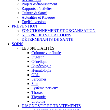
Projets d’établissement
Rapports d’activités
Culture & Santé
Actualités et Kiosque
English version
PRÉVENTION
FONCTIONNEMENT ET ORGANISATION
NOS PROJETS ET ACTIONS
DÉTERMINANTS DE SANTÉ
SOINS
LES SPÉCIALITÉS
Colonne vertébrale
Digestif
Génétique
Gynécologie
Hématologie
ORL
Sarcomes
Sein
Système nerveux
Thorax
Thyroïde
Urologie
DIAGNOSTIC ET TRAITEMENTS