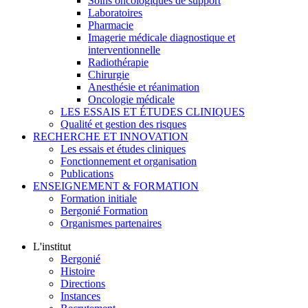
Soins oncologiques de support
Laboratoires
Pharmacie
Imagerie médicale diagnostique et
interventionnelle
Radiothérapie
Chirurgie
Anesthésie et réanimation
Oncologie médicale
LES ESSAIS ET ÉTUDES CLINIQUES
Qualité et gestion des risques
RECHERCHE ET INNOVATION
Les essais et études cliniques
Fonctionnement et organisation
Publications
ENSEIGNEMENT & FORMATION
Formation initiale
Bergonié Formation
Organismes partenaires
L'institut
Bergonié
Histoire
Directions
Instances