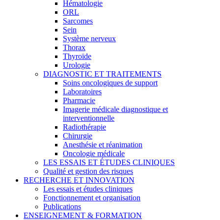
Hématologie
ORL
Sarcomes
Sein
Système nerveux
Thorax
Thyroïde
Urologie
DIAGNOSTIC ET TRAITEMENTS
Soins oncologiques de support
Laboratoires
Pharmacie
Imagerie médicale diagnostique et
interventionnelle
Radiothérapie
Chirurgie
Anesthésie et réanimation
Oncologie médicale
LES ESSAIS ET ÉTUDES CLINIQUES
Qualité et gestion des risques
RECHERCHE ET INNOVATION
Les essais et études cliniques
Fonctionnement et organisation
Publications
ENSEIGNEMENT & FORMATION