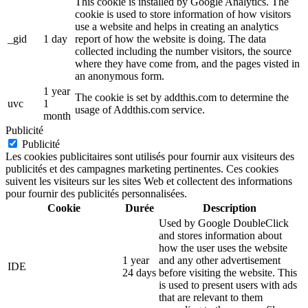
This cookie is installed by Google Analytics. The
cookie is used to store information of how visitors
use a website and helps in creating an analytics
_gid
1 day
report of how the website is doing. The data
collected including the number visitors, the source
where they have come from, and the pages visted in
an anonymous form.
1 year
The cookie is set by addthis.com to determine the
uvc
1
usage of Addthis.com service.
month
Publicité
Publicité
Les cookies publicitaires sont utilisés pour fournir aux visiteurs des
publicités et des campagnes marketing pertinentes. Ces cookies
suivent les visiteurs sur les sites Web et collectent des informations
pour fournir des publicités personnalisées.
Cookie
Durée
Description
Used by Google DoubleClick
and stores information about
how the user uses the website
1 year
and any other advertisement
IDE
24 days
before visiting the website. This
is used to present users with ads
that are relevant to them