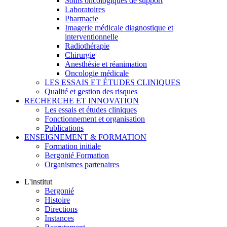
Soins oncologiques de support
Laboratoires
Pharmacie
Imagerie médicale diagnostique et
interventionnelle
Radiothérapie
Chirurgie
Anesthésie et réanimation
Oncologie médicale
LES ESSAIS ET ÉTUDES CLINIQUES
Qualité et gestion des risques
RECHERCHE ET INNOVATION
Les essais et études cliniques
Fonctionnement et organisation
Publications
ENSEIGNEMENT & FORMATION
Formation initiale
Bergonié Formation
Organismes partenaires
L'institut
Bergonié
Histoire
Directions
Instances