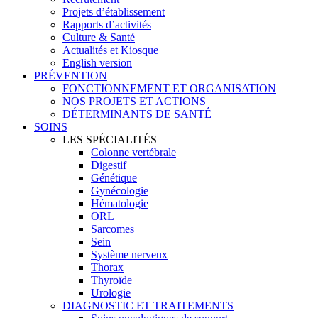
Projets d’établissement
Rapports d’activités
Culture & Santé
Actualités et Kiosque
English version
PRÉVENTION
FONCTIONNEMENT ET ORGANISATION
NOS PROJETS ET ACTIONS
DÉTERMINANTS DE SANTÉ
SOINS
LES SPÉCIALITÉS
Colonne vertébrale
Digestif
Génétique
Gynécologie
Hématologie
ORL
Sarcomes
Sein
Système nerveux
Thorax
Thyroïde
Urologie
DIAGNOSTIC ET TRAITEMENTS