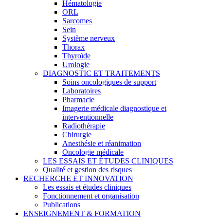
Hématologie
ORL
Sarcomes
Sein
Système nerveux
Thorax
Thyroïde
Urologie
DIAGNOSTIC ET TRAITEMENTS
Soins oncologiques de support
Laboratoires
Pharmacie
Imagerie médicale diagnostique et
interventionnelle
Radiothérapie
Chirurgie
Anesthésie et réanimation
Oncologie médicale
LES ESSAIS ET ÉTUDES CLINIQUES
Qualité et gestion des risques
RECHERCHE ET INNOVATION
Les essais et études cliniques
Fonctionnement et organisation
Publications
ENSEIGNEMENT & FORMATION