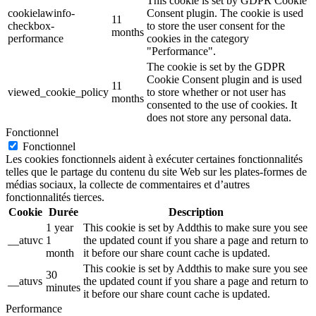
This cookie is set by GDPR Cookie
cookielawinfo-
Consent plugin. The cookie is used
11
checkbox-
to store the user consent for the
months
performance
cookies in the category
"Performance".
The cookie is set by the GDPR
Cookie Consent plugin and is used
11
viewed_cookie_policy
to store whether or not user has
months
consented to the use of cookies. It
does not store any personal data.
Fonctionnel
Fonctionnel
Les cookies fonctionnels aident à exécuter certaines fonctionnalités
telles que le partage du contenu du site Web sur les plates-formes de
médias sociaux, la collecte de commentaires et d’autres
fonctionnalités tierces.
Cookie
Durée
Description
1 year
This cookie is set by Addthis to make sure you see
__atuvc
1
the updated count if you share a page and return to
month
it before our share count cache is updated.
This cookie is set by Addthis to make sure you see
30
__atuvs
the updated count if you share a page and return to
minutes
it before our share count cache is updated.
Performance