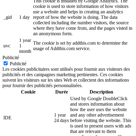
This cookie is installed by Google Analytics. The
cookie is used to store information of how visitors
use a website and helps in creating an analytics
_gid
1 day
report of how the website is doing. The data
collected including the number visitors, the source
where they have come from, and the pages visted in
an anonymous form.
1 year
The cookie is set by addthis.com to determine the
uvc
1
usage of Addthis.com service.
month
Publicité
Publicité
Les cookies publicitaires sont utilisés pour fournir aux visiteurs des
publicités et des campagnes marketing pertinentes. Ces cookies
suivent les visiteurs sur les sites Web et collectent des informations
pour fournir des publicités personnalisées.
Cookie
Durée
Description
Used by Google DoubleClick
and stores information about
how the user uses the website
1 year
and any other advertisement
IDE
24 days
before visiting the website. This
is used to present users with ads
that are relevant to them