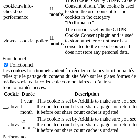
This cookie is set by GDPR Cookie
cookielawinfo-
Consent plugin. The cookie is used
11
checkbox-
to store the user consent for the
months
performance
cookies in the category
"Performance".
The cookie is set by the GDPR
Cookie Consent plugin and is used
11
viewed_cookie_policy
to store whether or not user has
months
consented to the use of cookies. It
does not store any personal data.
Fonctionnel
Fonctionnel
Les cookies fonctionnels aident à exécuter certaines fonctionnalités
telles que le partage du contenu du site Web sur les plates-formes de
médias sociaux, la collecte de commentaires et d’autres
fonctionnalités tierces.
Cookie
Durée
Description
1 year
This cookie is set by Addthis to make sure you see
__atuvc
1
the updated count if you share a page and return to
month
it before our share count cache is updated.
This cookie is set by Addthis to make sure you see
30
__atuvs
the updated count if you share a page and return to
minutes
it before our share count cache is updated.
Performance