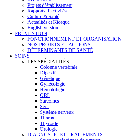
Projets d’établissement
Rapports d’activités
Culture & Santé
Actualités et Kiosque
English version
PRÉVENTION
FONCTIONNEMENT ET ORGANISATION
NOS PROJETS ET ACTIONS
DÉTERMINANTS DE SANTÉ
SOINS
LES SPÉCIALITÉS
Colonne vertébrale
Digestif
Génétique
Gynécologie
Hématologie
ORL
Sarcomes
Sein
Système nerveux
Thorax
Thyroïde
Urologie
DIAGNOSTIC ET TRAITEMENTS