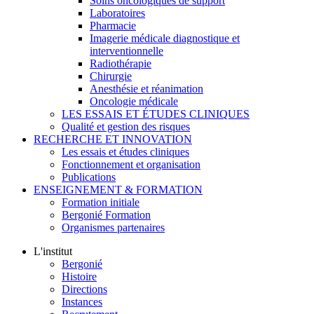
Soins oncologiques de support
Laboratoires
Pharmacie
Imagerie médicale diagnostique et
interventionnelle
Radiothérapie
Chirurgie
Anesthésie et réanimation
Oncologie médicale
LES ESSAIS ET ÉTUDES CLINIQUES
Qualité et gestion des risques
RECHERCHE ET INNOVATION
Les essais et études cliniques
Fonctionnement et organisation
Publications
ENSEIGNEMENT & FORMATION
Formation initiale
Bergonié Formation
Organismes partenaires
L'institut
Bergonié
Histoire
Directions
Instances