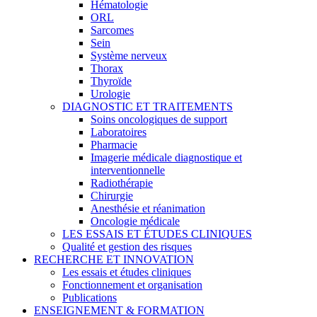
Hématologie
ORL
Sarcomes
Sein
Système nerveux
Thorax
Thyroïde
Urologie
DIAGNOSTIC ET TRAITEMENTS
Soins oncologiques de support
Laboratoires
Pharmacie
Imagerie médicale diagnostique et
interventionnelle
Radiothérapie
Chirurgie
Anesthésie et réanimation
Oncologie médicale
LES ESSAIS ET ÉTUDES CLINIQUES
Qualité et gestion des risques
RECHERCHE ET INNOVATION
Les essais et études cliniques
Fonctionnement et organisation
Publications
ENSEIGNEMENT & FORMATION