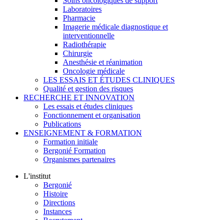
Soins oncologiques de support
Laboratoires
Pharmacie
Imagerie médicale diagnostique et
interventionnelle
Radiothérapie
Chirurgie
Anesthésie et réanimation
Oncologie médicale
LES ESSAIS ET ÉTUDES CLINIQUES
Qualité et gestion des risques
RECHERCHE ET INNOVATION
Les essais et études cliniques
Fonctionnement et organisation
Publications
ENSEIGNEMENT & FORMATION
Formation initiale
Bergonié Formation
Organismes partenaires
L'institut
Bergonié
Histoire
Directions
Instances