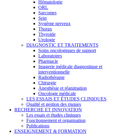
Hématologie
ORL
Sarcomes
Sein
Système nerveux
Thorax
Thyroïde
Urologie
DIAGNOSTIC ET TRAITEMENTS
Soins oncologiques de support
Laboratoires
Pharmacie
Imagerie médicale diagnostique et
interventionnelle
Radiothérapie
Chirurgie
Anesthésie et réanimation
Oncologie médicale
LES ESSAIS ET ÉTUDES CLINIQUES
Qualité et gestion des risques
RECHERCHE ET INNOVATION
Les essais et études cliniques
Fonctionnement et organisation
Publications
ENSEIGNEMENT & FORMATION