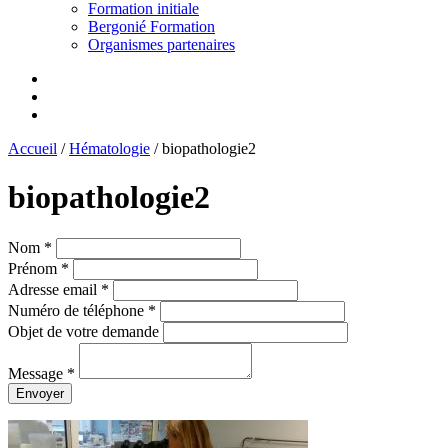
Formation initiale
Bergonié Formation
Organismes partenaires
Accueil
/
Hématologie
/
biopathologie2
biopathologie2
Nom *
Prénom *
Adresse email *
Numéro de téléphone *
Objet de votre demande
Message *
Envoyer