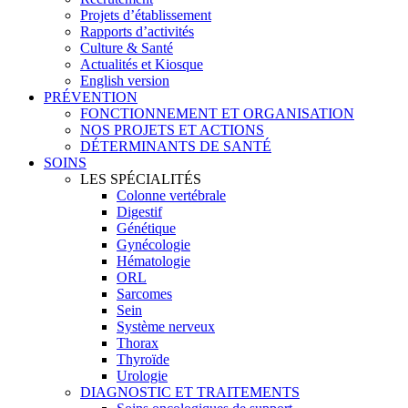
Projets d’établissement
Rapports d’activités
Culture & Santé
Actualités et Kiosque
English version
PRÉVENTION
FONCTIONNEMENT ET ORGANISATION
NOS PROJETS ET ACTIONS
DÉTERMINANTS DE SANTÉ
SOINS
LES SPÉCIALITÉS
Colonne vertébrale
Digestif
Génétique
Gynécologie
Hématologie
ORL
Sarcomes
Sein
Système nerveux
Thorax
Thyroïde
Urologie
DIAGNOSTIC ET TRAITEMENTS