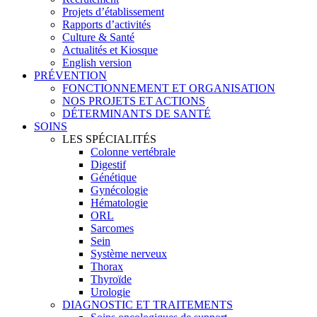
Projets d’établissement
Rapports d’activités
Culture & Santé
Actualités et Kiosque
English version
PRÉVENTION
FONCTIONNEMENT ET ORGANISATION
NOS PROJETS ET ACTIONS
DÉTERMINANTS DE SANTÉ
SOINS
LES SPÉCIALITÉS
Colonne vertébrale
Digestif
Génétique
Gynécologie
Hématologie
ORL
Sarcomes
Sein
Système nerveux
Thorax
Thyroïde
Urologie
DIAGNOSTIC ET TRAITEMENTS