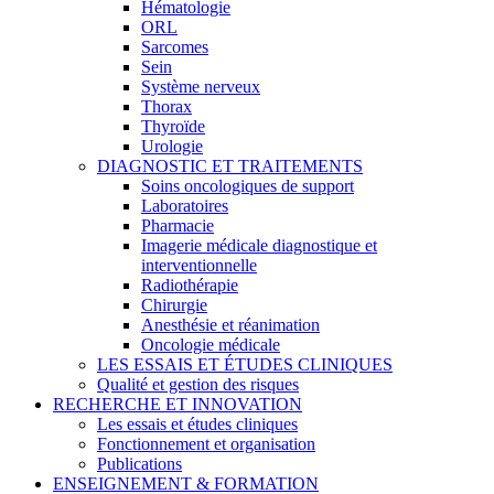
Hématologie
ORL
Sarcomes
Sein
Système nerveux
Thorax
Thyroïde
Urologie
DIAGNOSTIC ET TRAITEMENTS
Soins oncologiques de support
Laboratoires
Pharmacie
Imagerie médicale diagnostique et
interventionnelle
Radiothérapie
Chirurgie
Anesthésie et réanimation
Oncologie médicale
LES ESSAIS ET ÉTUDES CLINIQUES
Qualité et gestion des risques
RECHERCHE ET INNOVATION
Les essais et études cliniques
Fonctionnement et organisation
Publications
ENSEIGNEMENT & FORMATION