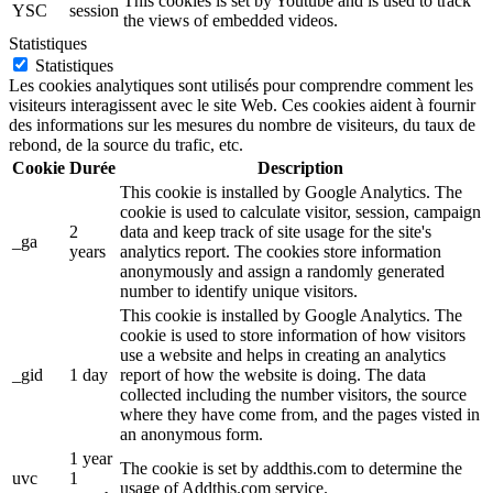
This cookies is set by Youtube and is used to track
YSC
session
the views of embedded videos.
Statistiques
Statistiques
Les cookies analytiques sont utilisés pour comprendre comment les
visiteurs interagissent avec le site Web. Ces cookies aident à fournir
des informations sur les mesures du nombre de visiteurs, du taux de
rebond, de la source du trafic, etc.
Cookie
Durée
Description
This cookie is installed by Google Analytics. The
cookie is used to calculate visitor, session, campaign
2
data and keep track of site usage for the site's
_ga
years
analytics report. The cookies store information
anonymously and assign a randomly generated
number to identify unique visitors.
This cookie is installed by Google Analytics. The
cookie is used to store information of how visitors
use a website and helps in creating an analytics
_gid
1 day
report of how the website is doing. The data
collected including the number visitors, the source
where they have come from, and the pages visted in
an anonymous form.
1 year
The cookie is set by addthis.com to determine the
uvc
1
usage of Addthis.com service.