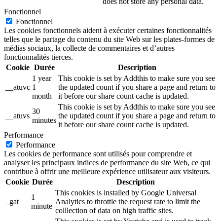
does not store any personal data.
Fonctionnel
Fonctionnel
Les cookies fonctionnels aident à exécuter certaines fonctionnalités
telles que le partage du contenu du site Web sur les plates-formes de
médias sociaux, la collecte de commentaires et d’autres
fonctionnalités tierces.
Cookie
Durée
Description
1 year
This cookie is set by Addthis to make sure you see
__atuvc
1
the updated count if you share a page and return to
month
it before our share count cache is updated.
This cookie is set by Addthis to make sure you see
30
__atuvs
the updated count if you share a page and return to
minutes
it before our share count cache is updated.
Performance
Performance
Les cookies de performance sont utilisés pour comprendre et
analyser les principaux indices de performance du site Web, ce qui
contribue à offrir une meilleure expérience utilisateur aux visiteurs.
Cookie
Durée
Description
This cookies is installed by Google Universal
1
_gat
Analytics to throttle the request rate to limit the
minute
colllection of data on high traffic sites.