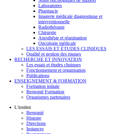
Soins oncologiques de support
Laboratoires
Pharmacie
Imagerie médicale diagnostique et
interventionnelle
Radiothérapie
Chirurgie
Anesthésie et réanimation
Oncologie médicale
LES ESSAIS ET ÉTUDES CLINIQUES
Qualité et gestion des risques
RECHERCHE ET INNOVATION
Les essais et études cliniques
Fonctionnement et organisation
Publications
ENSEIGNEMENT & FORMATION
Formation initiale
Bergonié Formation
Organismes partenaires
L'institut
Bergonié
Histoire
Directions
Instances