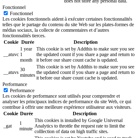
does not store any personal data.
Fonctionnel
Fonctionnel
Les cookies fonctionnels aident à exécuter certaines fonctionnalités
telles que le partage du contenu du site Web sur les plates-formes de
médias sociaux, la collecte de commentaires et d’autres
fonctionnalités tierces.
Cookie
Durée
Description
1 year
This cookie is set by Addthis to make sure you see
__atuvc
1
the updated count if you share a page and return to
month
it before our share count cache is updated.
This cookie is set by Addthis to make sure you see
30
__atuvs
the updated count if you share a page and return to
minutes
it before our share count cache is updated.
Performance
Performance
Les cookies de performance sont utilisés pour comprendre et
analyser les principaux indices de performance du site Web, ce qui
contribue à offrir une meilleure expérience utilisateur aux visiteurs.
Cookie
Durée
Description
This cookies is installed by Google Universal
1
_gat
Analytics to throttle the request rate to limit the
minute
colllection of data on high traffic sites.