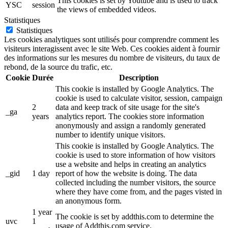
This cookies is set by Youtube and is used to track
YSC
session
the views of embedded videos.
Statistiques
Statistiques
Les cookies analytiques sont utilisés pour comprendre comment les
visiteurs interagissent avec le site Web. Ces cookies aident à fournir
des informations sur les mesures du nombre de visiteurs, du taux de
rebond, de la source du trafic, etc.
Cookie
Durée
Description
This cookie is installed by Google Analytics. The
cookie is used to calculate visitor, session, campaign
2
data and keep track of site usage for the site's
_ga
years
analytics report. The cookies store information
anonymously and assign a randomly generated
number to identify unique visitors.
This cookie is installed by Google Analytics. The
cookie is used to store information of how visitors
use a website and helps in creating an analytics
_gid
1 day
report of how the website is doing. The data
collected including the number visitors, the source
where they have come from, and the pages visted in
an anonymous form.
1 year
The cookie is set by addthis.com to determine the
uvc
1
usage of Addthis.com service.