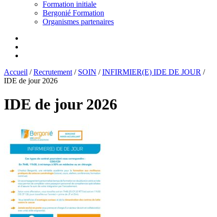
Formation initiale
Bergonié Formation
Organismes partenaires
Accueil
/
Recrutement
/
SOIN
/
INFIRMIER(E) IDE DE JOUR
/
IDE de jour 2026
IDE de jour 2026