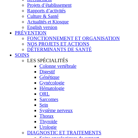
Projets d’établissement
Rapports d’activités
Culture & Santé
Actualités et Kiosque
English version
PRÉVENTION
FONCTIONNEMENT ET ORGANISATION
NOS PROJETS ET ACTIONS
DÉTERMINANTS DE SANTÉ
SOINS
LES SPÉCIALITÉS
Colonne vertébrale
Digestif
Génétique
Gynécologie
Hématologie
ORL
Sarcomes
Sein
Système nerveux
Thorax
Thyroïde
Urologie
DIAGNOSTIC ET TRAITEMENTS