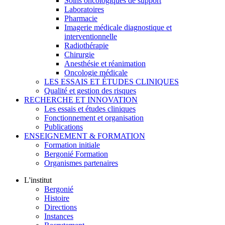
Soins oncologiques de support
Laboratoires
Pharmacie
Imagerie médicale diagnostique et
interventionnelle
Radiothérapie
Chirurgie
Anesthésie et réanimation
Oncologie médicale
LES ESSAIS ET ÉTUDES CLINIQUES
Qualité et gestion des risques
RECHERCHE ET INNOVATION
Les essais et études cliniques
Fonctionnement et organisation
Publications
ENSEIGNEMENT & FORMATION
Formation initiale
Bergonié Formation
Organismes partenaires
L'institut
Bergonié
Histoire
Directions
Instances