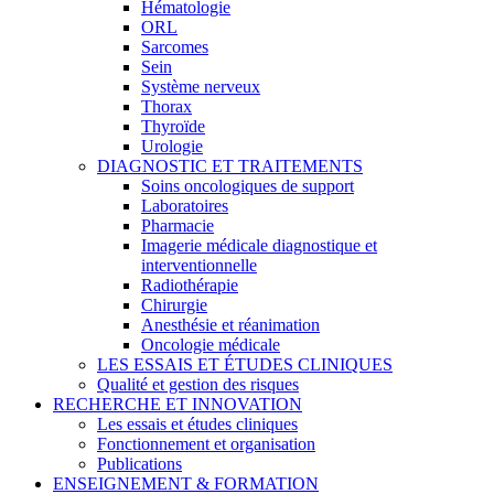
Hématologie
ORL
Sarcomes
Sein
Système nerveux
Thorax
Thyroïde
Urologie
DIAGNOSTIC ET TRAITEMENTS
Soins oncologiques de support
Laboratoires
Pharmacie
Imagerie médicale diagnostique et
interventionnelle
Radiothérapie
Chirurgie
Anesthésie et réanimation
Oncologie médicale
LES ESSAIS ET ÉTUDES CLINIQUES
Qualité et gestion des risques
RECHERCHE ET INNOVATION
Les essais et études cliniques
Fonctionnement et organisation
Publications
ENSEIGNEMENT & FORMATION