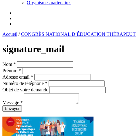
Organismes partenaires
Accueil
/
CONGRÈS NATIONAL D’ÉDUCATION THÉRAPEUT
signature_mail
Nom *
Prénom *
Adresse email *
Numéro de téléphone *
Objet de votre demande
Message *
Envoyer