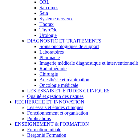
ORL
Sarcomes
Sein
Système nerveux
Thorax
Thyroïde
Urologie
DIAGNOSTIC ET TRAITEMENTS
Soins oncologiques de support
Laboratoires
Pharmacie
Imagerie médicale diagnostique et interventionnell
Radiothérapie
Chirurgie
Anesthésie et réanimation
Oncologie médicale
LES ESSAIS ET ÉTUDES CLINIQUES
Qualité et gestion des risques
RECHERCHE ET INNOVATION
Les essais et études cliniques
Fonctionnement et organisation
Publications
ENSEIGNEMENT & FORMATION
Formation initiale
Bergonié Formation