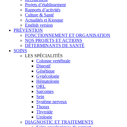
Projets d’établissement
Rapports d’activités
Culture & Santé
Actualités et Kiosque
English version
PRÉVENTION
FONCTIONNEMENT ET ORGANISATION
NOS PROJETS ET ACTIONS
DÉTERMINANTS DE SANTÉ
SOINS
LES SPÉCIALITÉS
Colonne vertébrale
Digestif
Génétique
Gynécologie
Hématologie
ORL
Sarcomes
Sein
Système nerveux
Thorax
Thyroïde
Urologie
DIAGNOSTIC ET TRAITEMENTS