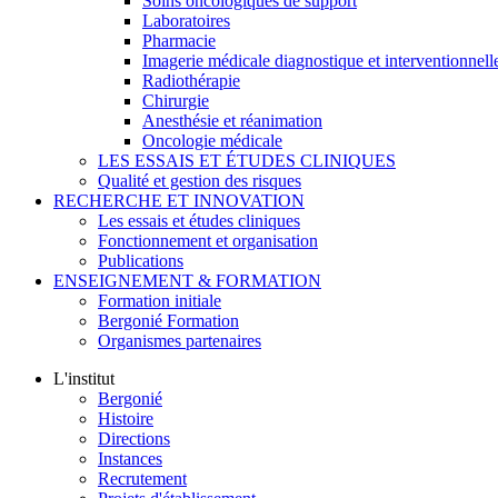
Soins oncologiques de support
Laboratoires
Pharmacie
Imagerie médicale diagnostique et interventionnell
Radiothérapie
Chirurgie
Anesthésie et réanimation
Oncologie médicale
LES ESSAIS ET ÉTUDES CLINIQUES
Qualité et gestion des risques
RECHERCHE ET INNOVATION
Les essais et études cliniques
Fonctionnement et organisation
Publications
ENSEIGNEMENT & FORMATION
Formation initiale
Bergonié Formation
Organismes partenaires
L'institut
Bergonié
Histoire
Directions
Instances
Recrutement