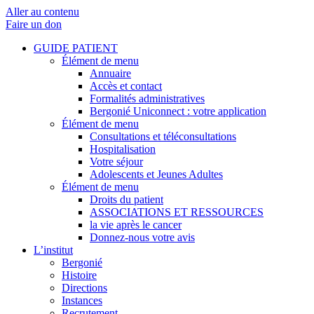
Aller au contenu
Faire un don
GUIDE PATIENT
Élément de menu
Annuaire
Accès et contact
Formalités administratives
Bergonié Uniconnect : votre application
Élément de menu
Consultations et téléconsultations
Hospitalisation
Votre séjour
Adolescents et Jeunes Adultes
Élément de menu
Droits du patient
ASSOCIATIONS ET RESSOURCES
la vie après le cancer
Donnez-nous votre avis
L’institut
Bergonié
Histoire
Directions
Instances
Recrutement