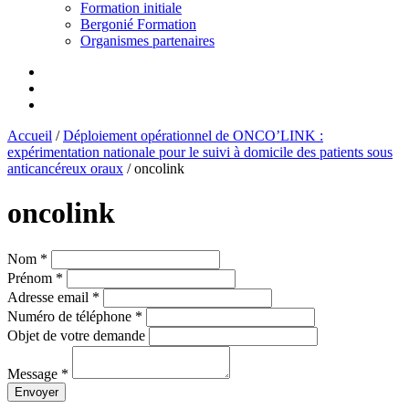
Formation initiale
Bergonié Formation
Organismes partenaires
Accueil
/
Déploiement opérationnel de ONCO’LINK :
expérimentation nationale pour le suivi à domicile des patients sous
anticancéreux oraux
/
oncolink
oncolink
Nom *
Prénom *
Adresse email *
Numéro de téléphone *
Objet de votre demande
Message *
Envoyer