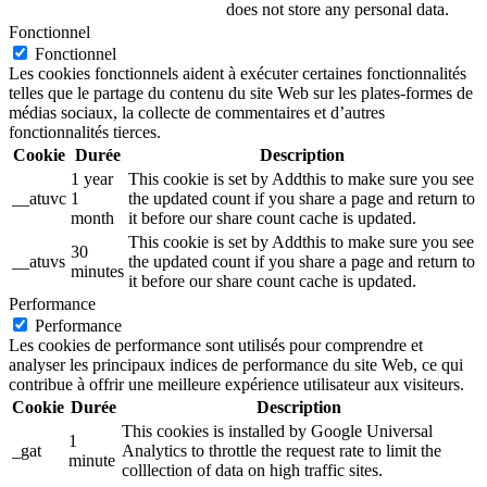
does not store any personal data.
Fonctionnel
Fonctionnel
Les cookies fonctionnels aident à exécuter certaines fonctionnalités
telles que le partage du contenu du site Web sur les plates-formes de
médias sociaux, la collecte de commentaires et d’autres
fonctionnalités tierces.
Cookie
Durée
Description
1 year
This cookie is set by Addthis to make sure you see
__atuvc
1
the updated count if you share a page and return to
month
it before our share count cache is updated.
This cookie is set by Addthis to make sure you see
30
__atuvs
the updated count if you share a page and return to
minutes
it before our share count cache is updated.
Performance
Performance
Les cookies de performance sont utilisés pour comprendre et
analyser les principaux indices de performance du site Web, ce qui
contribue à offrir une meilleure expérience utilisateur aux visiteurs.
Cookie
Durée
Description
This cookies is installed by Google Universal
1
_gat
Analytics to throttle the request rate to limit the
minute
colllection of data on high traffic sites.