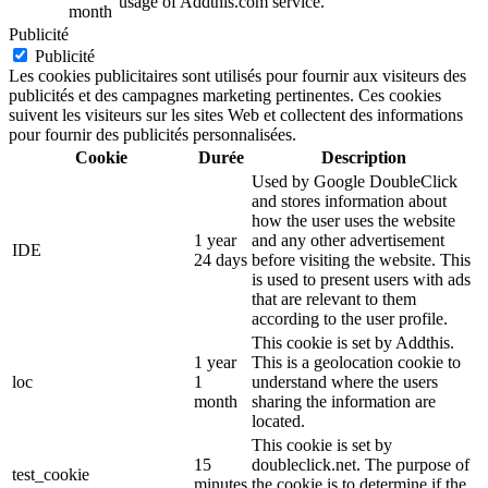
usage of Addthis.com service.
month
Publicité
Publicité
Les cookies publicitaires sont utilisés pour fournir aux visiteurs des
publicités et des campagnes marketing pertinentes. Ces cookies
suivent les visiteurs sur les sites Web et collectent des informations
pour fournir des publicités personnalisées.
Cookie
Durée
Description
Used by Google DoubleClick
and stores information about
how the user uses the website
1 year
and any other advertisement
IDE
24 days
before visiting the website. This
is used to present users with ads
that are relevant to them
according to the user profile.
This cookie is set by Addthis.
1 year
This is a geolocation cookie to
loc
1
understand where the users
month
sharing the information are
located.
This cookie is set by
15
doubleclick.net. The purpose of
test_cookie
minutes
the cookie is to determine if the