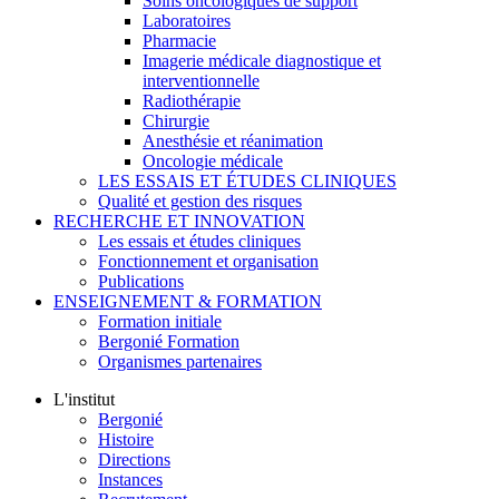
Soins oncologiques de support
Laboratoires
Pharmacie
Imagerie médicale diagnostique et
interventionnelle
Radiothérapie
Chirurgie
Anesthésie et réanimation
Oncologie médicale
LES ESSAIS ET ÉTUDES CLINIQUES
Qualité et gestion des risques
RECHERCHE ET INNOVATION
Les essais et études cliniques
Fonctionnement et organisation
Publications
ENSEIGNEMENT & FORMATION
Formation initiale
Bergonié Formation
Organismes partenaires
L'institut
Bergonié
Histoire
Directions
Instances