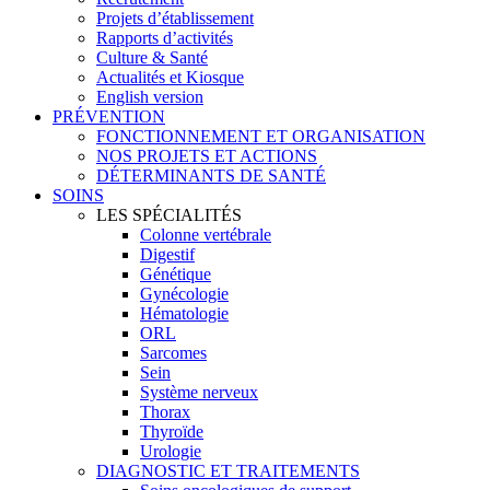
Projets d’établissement
Rapports d’activités
Culture & Santé
Actualités et Kiosque
English version
PRÉVENTION
FONCTIONNEMENT ET ORGANISATION
NOS PROJETS ET ACTIONS
DÉTERMINANTS DE SANTÉ
SOINS
LES SPÉCIALITÉS
Colonne vertébrale
Digestif
Génétique
Gynécologie
Hématologie
ORL
Sarcomes
Sein
Système nerveux
Thorax
Thyroïde
Urologie
DIAGNOSTIC ET TRAITEMENTS