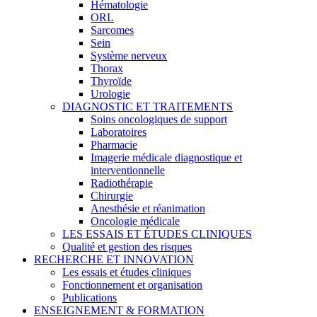
Hématologie
ORL
Sarcomes
Sein
Système nerveux
Thorax
Thyroïde
Urologie
DIAGNOSTIC ET TRAITEMENTS
Soins oncologiques de support
Laboratoires
Pharmacie
Imagerie médicale diagnostique et
interventionnelle
Radiothérapie
Chirurgie
Anesthésie et réanimation
Oncologie médicale
LES ESSAIS ET ÉTUDES CLINIQUES
Qualité et gestion des risques
RECHERCHE ET INNOVATION
Les essais et études cliniques
Fonctionnement et organisation
Publications
ENSEIGNEMENT & FORMATION