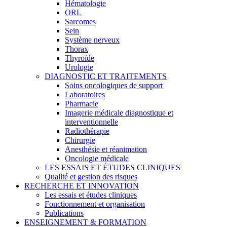
Hématologie
ORL
Sarcomes
Sein
Système nerveux
Thorax
Thyroïde
Urologie
DIAGNOSTIC ET TRAITEMENTS
Soins oncologiques de support
Laboratoires
Pharmacie
Imagerie médicale diagnostique et
interventionnelle
Radiothérapie
Chirurgie
Anesthésie et réanimation
Oncologie médicale
LES ESSAIS ET ÉTUDES CLINIQUES
Qualité et gestion des risques
RECHERCHE ET INNOVATION
Les essais et études cliniques
Fonctionnement et organisation
Publications
ENSEIGNEMENT & FORMATION