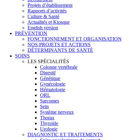
Projets d’établissement
Rapports d’activités
Culture & Santé
Actualités et Kiosque
English version
PRÉVENTION
FONCTIONNEMENT ET ORGANISATION
NOS PROJETS ET ACTIONS
DÉTERMINANTS DE SANTÉ
SOINS
LES SPÉCIALITÉS
Colonne vertébrale
Digestif
Génétique
Gynécologie
Hématologie
ORL
Sarcomes
Sein
Système nerveux
Thorax
Thyroïde
Urologie
DIAGNOSTIC ET TRAITEMENTS