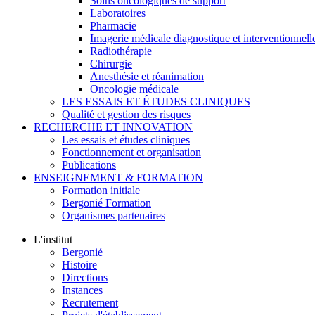
Soins oncologiques de support
Laboratoires
Pharmacie
Imagerie médicale diagnostique et interventionnell
Radiothérapie
Chirurgie
Anesthésie et réanimation
Oncologie médicale
LES ESSAIS ET ÉTUDES CLINIQUES
Qualité et gestion des risques
RECHERCHE ET INNOVATION
Les essais et études cliniques
Fonctionnement et organisation
Publications
ENSEIGNEMENT & FORMATION
Formation initiale
Bergonié Formation
Organismes partenaires
L'institut
Bergonié
Histoire
Directions
Instances
Recrutement