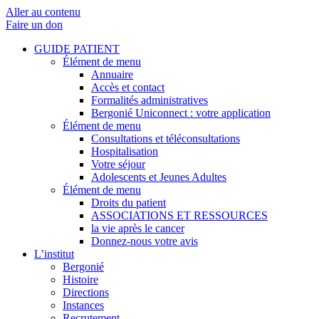
Aller au contenu
Faire un don
GUIDE PATIENT
Élément de menu
Annuaire
Accès et contact
Formalités administratives
Bergonié Uniconnect : votre application
Élément de menu
Consultations et téléconsultations
Hospitalisation
Votre séjour
Adolescents et Jeunes Adultes
Élément de menu
Droits du patient
ASSOCIATIONS ET RESSOURCES
la vie après le cancer
Donnez-nous votre avis
L’institut
Bergonié
Histoire
Directions
Instances
Recrutement