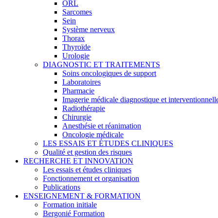
ORL
Sarcomes
Sein
Système nerveux
Thorax
Thyroïde
Urologie
DIAGNOSTIC ET TRAITEMENTS
Soins oncologiques de support
Laboratoires
Pharmacie
Imagerie médicale diagnostique et interventionnell
Radiothérapie
Chirurgie
Anesthésie et réanimation
Oncologie médicale
LES ESSAIS ET ÉTUDES CLINIQUES
Qualité et gestion des risques
RECHERCHE ET INNOVATION
Les essais et études cliniques
Fonctionnement et organisation
Publications
ENSEIGNEMENT & FORMATION
Formation initiale
Bergonié Formation