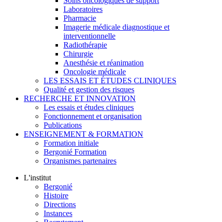
Soins oncologiques de support
Laboratoires
Pharmacie
Imagerie médicale diagnostique et
interventionnelle
Radiothérapie
Chirurgie
Anesthésie et réanimation
Oncologie médicale
LES ESSAIS ET ÉTUDES CLINIQUES
Qualité et gestion des risques
RECHERCHE ET INNOVATION
Les essais et études cliniques
Fonctionnement et organisation
Publications
ENSEIGNEMENT & FORMATION
Formation initiale
Bergonié Formation
Organismes partenaires
L'institut
Bergonié
Histoire
Directions
Instances