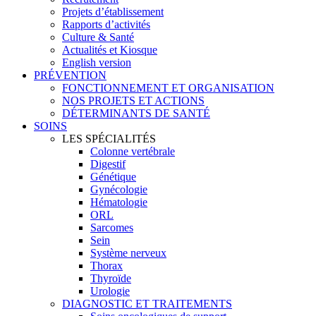
Projets d’établissement
Rapports d’activités
Culture & Santé
Actualités et Kiosque
English version
PRÉVENTION
FONCTIONNEMENT ET ORGANISATION
NOS PROJETS ET ACTIONS
DÉTERMINANTS DE SANTÉ
SOINS
LES SPÉCIALITÉS
Colonne vertébrale
Digestif
Génétique
Gynécologie
Hématologie
ORL
Sarcomes
Sein
Système nerveux
Thorax
Thyroïde
Urologie
DIAGNOSTIC ET TRAITEMENTS