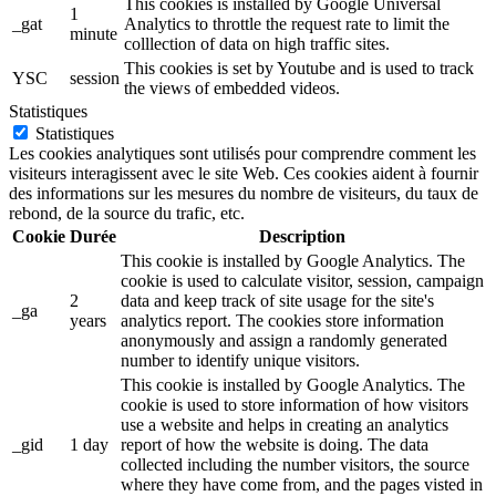
This cookies is installed by Google Universal
1
_gat
Analytics to throttle the request rate to limit the
minute
colllection of data on high traffic sites.
This cookies is set by Youtube and is used to track
YSC
session
the views of embedded videos.
Statistiques
Statistiques
Les cookies analytiques sont utilisés pour comprendre comment les
visiteurs interagissent avec le site Web. Ces cookies aident à fournir
des informations sur les mesures du nombre de visiteurs, du taux de
rebond, de la source du trafic, etc.
Cookie
Durée
Description
This cookie is installed by Google Analytics. The
cookie is used to calculate visitor, session, campaign
2
data and keep track of site usage for the site's
_ga
years
analytics report. The cookies store information
anonymously and assign a randomly generated
number to identify unique visitors.
This cookie is installed by Google Analytics. The
cookie is used to store information of how visitors
use a website and helps in creating an analytics
_gid
1 day
report of how the website is doing. The data
collected including the number visitors, the source
where they have come from, and the pages visted in