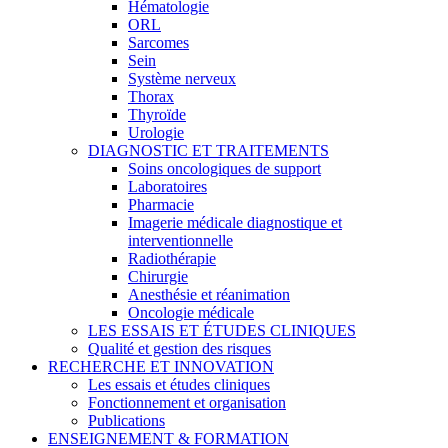
Hématologie
ORL
Sarcomes
Sein
Système nerveux
Thorax
Thyroïde
Urologie
DIAGNOSTIC ET TRAITEMENTS
Soins oncologiques de support
Laboratoires
Pharmacie
Imagerie médicale diagnostique et
interventionnelle
Radiothérapie
Chirurgie
Anesthésie et réanimation
Oncologie médicale
LES ESSAIS ET ÉTUDES CLINIQUES
Qualité et gestion des risques
RECHERCHE ET INNOVATION
Les essais et études cliniques
Fonctionnement et organisation
Publications
ENSEIGNEMENT & FORMATION