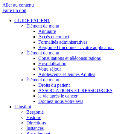
Aller au contenu
Faire un don
GUIDE PATIENT
Élément de menu
Annuaire
Accès et contact
Formalités administratives
Bergonié Uniconnect : votre application
Élément de menu
Consultations et téléconsultations
Hospitalisation
Votre séjour
Adolescents et Jeunes Adultes
Élément de menu
Droits du patient
ASSOCIATIONS ET RESSOURCES
la vie après le cancer
Donnez-nous votre avis
L’institut
Bergonié
Histoire
Directions
Instances
Recrutement