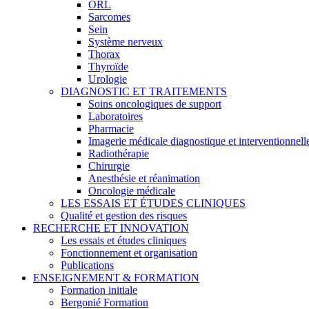
ORL
Sarcomes
Sein
Système nerveux
Thorax
Thyroïde
Urologie
DIAGNOSTIC ET TRAITEMENTS
Soins oncologiques de support
Laboratoires
Pharmacie
Imagerie médicale diagnostique et interventionnell
Radiothérapie
Chirurgie
Anesthésie et réanimation
Oncologie médicale
LES ESSAIS ET ÉTUDES CLINIQUES
Qualité et gestion des risques
RECHERCHE ET INNOVATION
Les essais et études cliniques
Fonctionnement et organisation
Publications
ENSEIGNEMENT & FORMATION
Formation initiale
Bergonié Formation