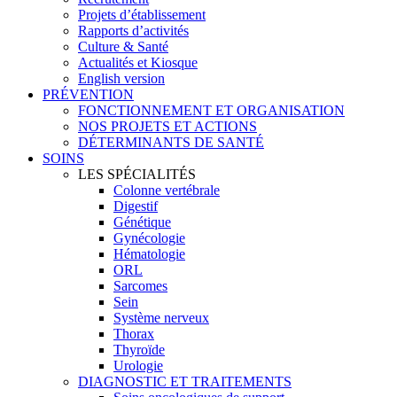
Projets d’établissement
Rapports d’activités
Culture & Santé
Actualités et Kiosque
English version
PRÉVENTION
FONCTIONNEMENT ET ORGANISATION
NOS PROJETS ET ACTIONS
DÉTERMINANTS DE SANTÉ
SOINS
LES SPÉCIALITÉS
Colonne vertébrale
Digestif
Génétique
Gynécologie
Hématologie
ORL
Sarcomes
Sein
Système nerveux
Thorax
Thyroïde
Urologie
DIAGNOSTIC ET TRAITEMENTS