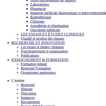
Soins oncologiques de support
Laboratoires
Pharmacie
Imagerie médicale diagnostique et interventionnell
Radiothérapie
Chirurgie
Anesthésie et réanimation
Oncologie médicale
LES ESSAIS ET ÉTUDES CLINIQUES
Qualité et gestion des risques
RECHERCHE ET INNOVATION
Les essais et études cliniques
Fonctionnement et organisation
Publications
ENSEIGNEMENT & FORMATION
Formation initiale
Bergonié Formation
Organismes partenaires
L'institut
Bergonié
Histoire
Directions
Instances
Recrutement