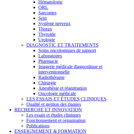
Hématologie
ORL
Sarcomes
Sein
Système nerveux
Thorax
Thyroïde
Urologie
DIAGNOSTIC ET TRAITEMENTS
Soins oncologiques de support
Laboratoires
Pharmacie
Imagerie médicale diagnostique et
interventionnelle
Radiothérapie
Chirurgie
Anesthésie et réanimation
Oncologie médicale
LES ESSAIS ET ÉTUDES CLINIQUES
Qualité et gestion des risques
RECHERCHE ET INNOVATION
Les essais et études cliniques
Fonctionnement et organisation
Publications
ENSEIGNEMENT & FORMATION