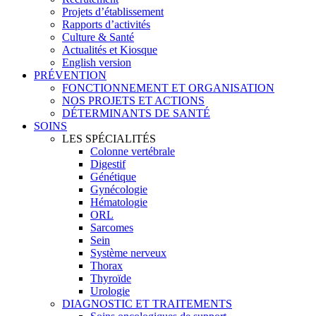
Projets d’établissement
Rapports d’activités
Culture & Santé
Actualités et Kiosque
English version
PRÉVENTION
FONCTIONNEMENT ET ORGANISATION
NOS PROJETS ET ACTIONS
DÉTERMINANTS DE SANTÉ
SOINS
LES SPÉCIALITÉS
Colonne vertébrale
Digestif
Génétique
Gynécologie
Hématologie
ORL
Sarcomes
Sein
Système nerveux
Thorax
Thyroïde
Urologie
DIAGNOSTIC ET TRAITEMENTS