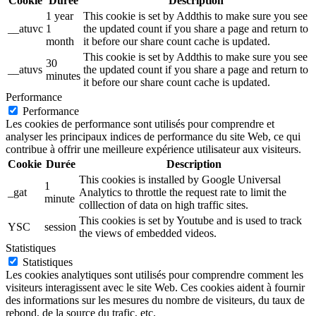
Cookie
Durée
Description
1 year
This cookie is set by Addthis to make sure you see
__atuvc
1
the updated count if you share a page and return to
month
it before our share count cache is updated.
This cookie is set by Addthis to make sure you see
30
__atuvs
the updated count if you share a page and return to
minutes
it before our share count cache is updated.
Performance
Performance
Les cookies de performance sont utilisés pour comprendre et
analyser les principaux indices de performance du site Web, ce qui
contribue à offrir une meilleure expérience utilisateur aux visiteurs.
Cookie
Durée
Description
This cookies is installed by Google Universal
1
_gat
Analytics to throttle the request rate to limit the
minute
colllection of data on high traffic sites.
This cookies is set by Youtube and is used to track
YSC
session
the views of embedded videos.
Statistiques
Statistiques
Les cookies analytiques sont utilisés pour comprendre comment les
visiteurs interagissent avec le site Web. Ces cookies aident à fournir
des informations sur les mesures du nombre de visiteurs, du taux de
rebond, de la source du trafic, etc.