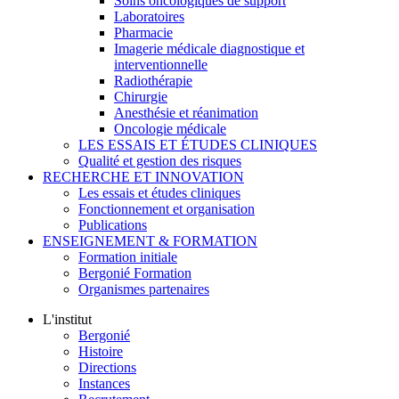
Soins oncologiques de support
Laboratoires
Pharmacie
Imagerie médicale diagnostique et
interventionnelle
Radiothérapie
Chirurgie
Anesthésie et réanimation
Oncologie médicale
LES ESSAIS ET ÉTUDES CLINIQUES
Qualité et gestion des risques
RECHERCHE ET INNOVATION
Les essais et études cliniques
Fonctionnement et organisation
Publications
ENSEIGNEMENT & FORMATION
Formation initiale
Bergonié Formation
Organismes partenaires
L'institut
Bergonié
Histoire
Directions
Instances