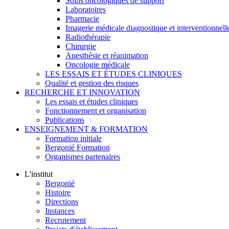
Soins oncologiques de support
Laboratoires
Pharmacie
Imagerie médicale diagnostique et interventionnell
Radiothérapie
Chirurgie
Anesthésie et réanimation
Oncologie médicale
LES ESSAIS ET ÉTUDES CLINIQUES
Qualité et gestion des risques
RECHERCHE ET INNOVATION
Les essais et études cliniques
Fonctionnement et organisation
Publications
ENSEIGNEMENT & FORMATION
Formation initiale
Bergonié Formation
Organismes partenaires
L'institut
Bergonié
Histoire
Directions
Instances
Recrutement