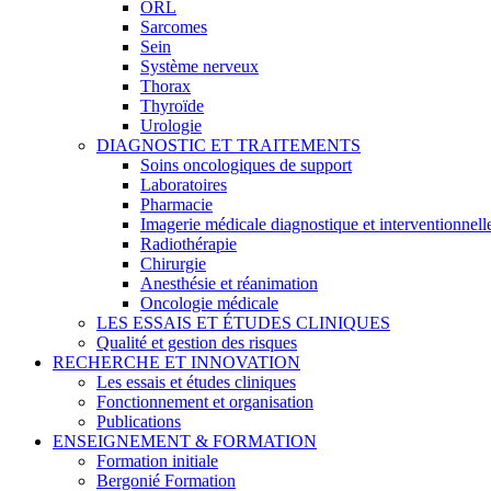
ORL
Sarcomes
Sein
Système nerveux
Thorax
Thyroïde
Urologie
DIAGNOSTIC ET TRAITEMENTS
Soins oncologiques de support
Laboratoires
Pharmacie
Imagerie médicale diagnostique et interventionnell
Radiothérapie
Chirurgie
Anesthésie et réanimation
Oncologie médicale
LES ESSAIS ET ÉTUDES CLINIQUES
Qualité et gestion des risques
RECHERCHE ET INNOVATION
Les essais et études cliniques
Fonctionnement et organisation
Publications
ENSEIGNEMENT & FORMATION
Formation initiale
Bergonié Formation