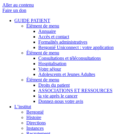
Aller au contenu
Faire un don
GUIDE PATIENT
Élément de menu
Annuaire
Accès et contact
Formalités administratives
Bergonié Uniconnect : votre application
Élément de menu
Consultations et téléconsultations
Hospitalisation
Votre séjour
Adolescents et Jeunes Adultes
Élément de menu
Droits du patient
ASSOCIATIONS ET RESSOURCES
la vie après le cancer
Donnez-nous votre avis
L’institut
Bergonié
Histoire
Directions
Instances
Recrutement