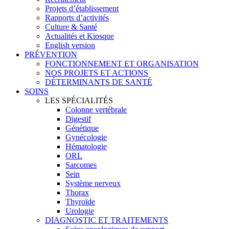
Projets d’établissement
Rapports d’activités
Culture & Santé
Actualités et Kiosque
English version
PRÉVENTION
FONCTIONNEMENT ET ORGANISATION
NOS PROJETS ET ACTIONS
DÉTERMINANTS DE SANTÉ
SOINS
LES SPÉCIALITÉS
Colonne vertébrale
Digestif
Génétique
Gynécologie
Hématologie
ORL
Sarcomes
Sein
Système nerveux
Thorax
Thyroïde
Urologie
DIAGNOSTIC ET TRAITEMENTS