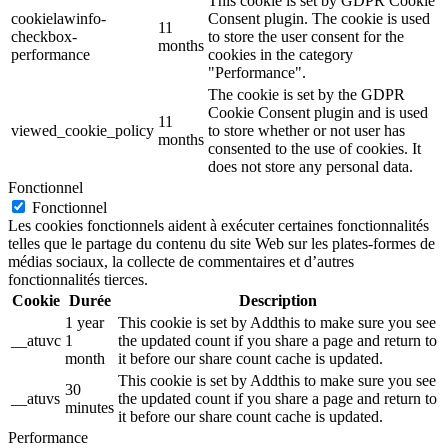
This cookie is set by GDPR Cookie
cookielawinfo-
Consent plugin. The cookie is used
11
checkbox-
to store the user consent for the
months
performance
cookies in the category
"Performance".
The cookie is set by the GDPR
Cookie Consent plugin and is used
11
viewed_cookie_policy
to store whether or not user has
months
consented to the use of cookies. It
does not store any personal data.
Fonctionnel
Fonctionnel
Les cookies fonctionnels aident à exécuter certaines fonctionnalités
telles que le partage du contenu du site Web sur les plates-formes de
médias sociaux, la collecte de commentaires et d’autres
fonctionnalités tierces.
Cookie
Durée
Description
1 year
This cookie is set by Addthis to make sure you see
__atuvc
1
the updated count if you share a page and return to
month
it before our share count cache is updated.
This cookie is set by Addthis to make sure you see
30
__atuvs
the updated count if you share a page and return to
minutes
it before our share count cache is updated.
Performance