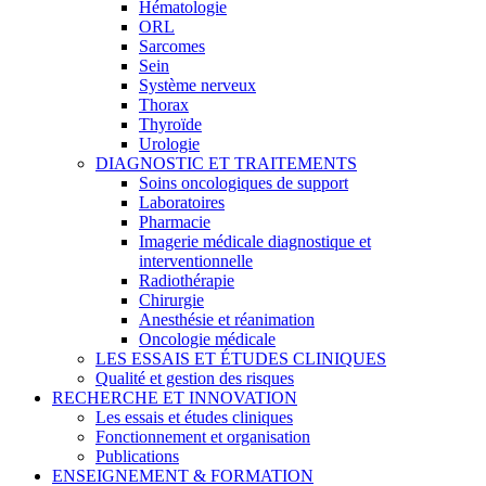
Hématologie
ORL
Sarcomes
Sein
Système nerveux
Thorax
Thyroïde
Urologie
DIAGNOSTIC ET TRAITEMENTS
Soins oncologiques de support
Laboratoires
Pharmacie
Imagerie médicale diagnostique et
interventionnelle
Radiothérapie
Chirurgie
Anesthésie et réanimation
Oncologie médicale
LES ESSAIS ET ÉTUDES CLINIQUES
Qualité et gestion des risques
RECHERCHE ET INNOVATION
Les essais et études cliniques
Fonctionnement et organisation
Publications
ENSEIGNEMENT & FORMATION