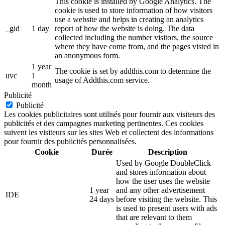
This cookie is installed by Google Analytics. The
cookie is used to store information of how visitors
use a website and helps in creating an analytics
_gid
1 day
report of how the website is doing. The data
collected including the number visitors, the source
where they have come from, and the pages visted in
an anonymous form.
1 year
The cookie is set by addthis.com to determine the
uvc
1
usage of Addthis.com service.
month
Publicité
Publicité
Les cookies publicitaires sont utilisés pour fournir aux visiteurs des
publicités et des campagnes marketing pertinentes. Ces cookies
suivent les visiteurs sur les sites Web et collectent des informations
pour fournir des publicités personnalisées.
Cookie
Durée
Description
Used by Google DoubleClick
and stores information about
how the user uses the website
1 year
and any other advertisement
IDE
24 days
before visiting the website. This
is used to present users with ads
that are relevant to them