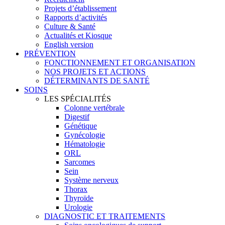
Projets d’établissement
Rapports d’activités
Culture & Santé
Actualités et Kiosque
English version
PRÉVENTION
FONCTIONNEMENT ET ORGANISATION
NOS PROJETS ET ACTIONS
DÉTERMINANTS DE SANTÉ
SOINS
LES SPÉCIALITÉS
Colonne vertébrale
Digestif
Génétique
Gynécologie
Hématologie
ORL
Sarcomes
Sein
Système nerveux
Thorax
Thyroïde
Urologie
DIAGNOSTIC ET TRAITEMENTS