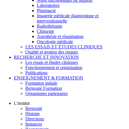
Soins oncologiques de support
Laboratoires
Pharmacie
Imagerie médicale diagnostique et
interventionnelle
Radiothérapie
Chirurgie
Anesthésie et réanimation
Oncologie médicale
LES ESSAIS ET ÉTUDES CLINIQUES
Qualité et gestion des risques
RECHERCHE ET INNOVATION
Les essais et études cliniques
Fonctionnement et organisation
Publications
ENSEIGNEMENT & FORMATION
Formation initiale
Bergonié Formation
Organismes partenaires
L'institut
Bergonié
Histoire
Directions
Instances