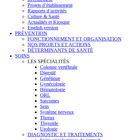
Projets d’établissement
Rapports d’activités
Culture & Santé
Actualités et Kiosque
English version
PRÉVENTION
FONCTIONNEMENT ET ORGANISATION
NOS PROJETS ET ACTIONS
DÉTERMINANTS DE SANTÉ
SOINS
LES SPÉCIALITÉS
Colonne vertébrale
Digestif
Génétique
Gynécologie
Hématologie
ORL
Sarcomes
Sein
Système nerveux
Thorax
Thyroïde
Urologie
DIAGNOSTIC ET TRAITEMENTS