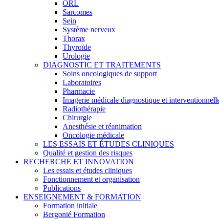
ORL
Sarcomes
Sein
Système nerveux
Thorax
Thyroïde
Urologie
DIAGNOSTIC ET TRAITEMENTS
Soins oncologiques de support
Laboratoires
Pharmacie
Imagerie médicale diagnostique et interventionnell
Radiothérapie
Chirurgie
Anesthésie et réanimation
Oncologie médicale
LES ESSAIS ET ÉTUDES CLINIQUES
Qualité et gestion des risques
RECHERCHE ET INNOVATION
Les essais et études cliniques
Fonctionnement et organisation
Publications
ENSEIGNEMENT & FORMATION
Formation initiale
Bergonié Formation