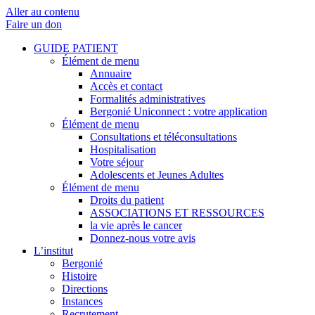
Aller au contenu
Faire un don
GUIDE PATIENT
Élément de menu
Annuaire
Accès et contact
Formalités administratives
Bergonié Uniconnect : votre application
Élément de menu
Consultations et téléconsultations
Hospitalisation
Votre séjour
Adolescents et Jeunes Adultes
Élément de menu
Droits du patient
ASSOCIATIONS ET RESSOURCES
la vie après le cancer
Donnez-nous votre avis
L’institut
Bergonié
Histoire
Directions
Instances
Recrutement