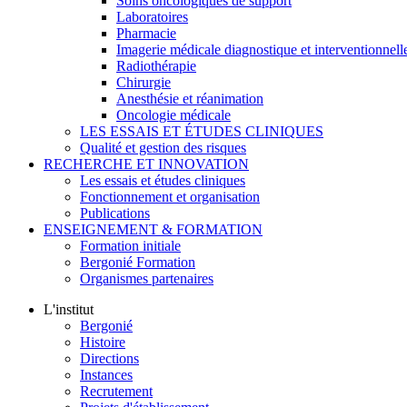
Soins oncologiques de support
Laboratoires
Pharmacie
Imagerie médicale diagnostique et interventionnell
Radiothérapie
Chirurgie
Anesthésie et réanimation
Oncologie médicale
LES ESSAIS ET ÉTUDES CLINIQUES
Qualité et gestion des risques
RECHERCHE ET INNOVATION
Les essais et études cliniques
Fonctionnement et organisation
Publications
ENSEIGNEMENT & FORMATION
Formation initiale
Bergonié Formation
Organismes partenaires
L'institut
Bergonié
Histoire
Directions
Instances
Recrutement