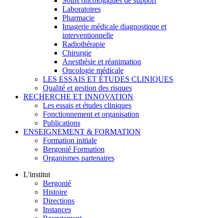
Soins oncologiques de support
Laboratoires
Pharmacie
Imagerie médicale diagnostique et
interventionnelle
Radiothérapie
Chirurgie
Anesthésie et réanimation
Oncologie médicale
LES ESSAIS ET ÉTUDES CLINIQUES
Qualité et gestion des risques
RECHERCHE ET INNOVATION
Les essais et études cliniques
Fonctionnement et organisation
Publications
ENSEIGNEMENT & FORMATION
Formation initiale
Bergonié Formation
Organismes partenaires
L'institut
Bergonié
Histoire
Directions
Instances