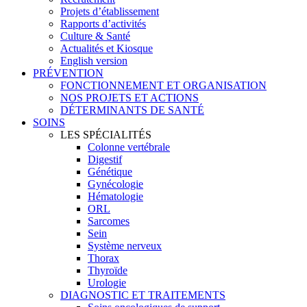
Projets d’établissement
Rapports d’activités
Culture & Santé
Actualités et Kiosque
English version
PRÉVENTION
FONCTIONNEMENT ET ORGANISATION
NOS PROJETS ET ACTIONS
DÉTERMINANTS DE SANTÉ
SOINS
LES SPÉCIALITÉS
Colonne vertébrale
Digestif
Génétique
Gynécologie
Hématologie
ORL
Sarcomes
Sein
Système nerveux
Thorax
Thyroïde
Urologie
DIAGNOSTIC ET TRAITEMENTS