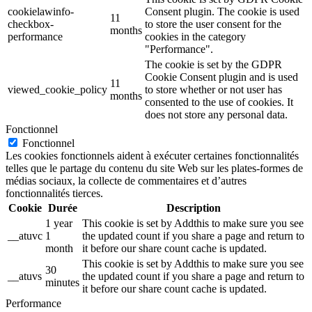
cookielawinfo-
Consent plugin. The cookie is used
11
checkbox-
to store the user consent for the
months
performance
cookies in the category
"Performance".
The cookie is set by the GDPR
Cookie Consent plugin and is used
11
viewed_cookie_policy
to store whether or not user has
months
consented to the use of cookies. It
does not store any personal data.
Fonctionnel
Fonctionnel
Les cookies fonctionnels aident à exécuter certaines fonctionnalités
telles que le partage du contenu du site Web sur les plates-formes de
médias sociaux, la collecte de commentaires et d’autres
fonctionnalités tierces.
Cookie
Durée
Description
1 year
This cookie is set by Addthis to make sure you see
__atuvc
1
the updated count if you share a page and return to
month
it before our share count cache is updated.
This cookie is set by Addthis to make sure you see
30
__atuvs
the updated count if you share a page and return to
minutes
it before our share count cache is updated.
Performance