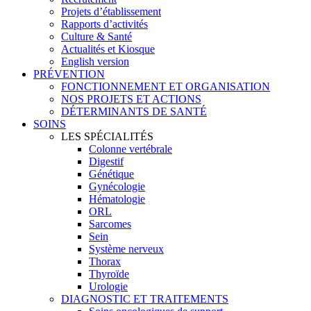
Projets d’établissement
Rapports d’activités
Culture & Santé
Actualités et Kiosque
English version
PRÉVENTION
FONCTIONNEMENT ET ORGANISATION
NOS PROJETS ET ACTIONS
DÉTERMINANTS DE SANTÉ
SOINS
LES SPÉCIALITÉS
Colonne vertébrale
Digestif
Génétique
Gynécologie
Hématologie
ORL
Sarcomes
Sein
Système nerveux
Thorax
Thyroïde
Urologie
DIAGNOSTIC ET TRAITEMENTS