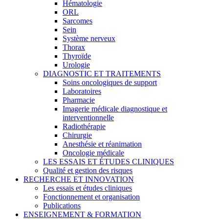
Hématologie
ORL
Sarcomes
Sein
Système nerveux
Thorax
Thyroïde
Urologie
DIAGNOSTIC ET TRAITEMENTS
Soins oncologiques de support
Laboratoires
Pharmacie
Imagerie médicale diagnostique et
interventionnelle
Radiothérapie
Chirurgie
Anesthésie et réanimation
Oncologie médicale
LES ESSAIS ET ÉTUDES CLINIQUES
Qualité et gestion des risques
RECHERCHE ET INNOVATION
Les essais et études cliniques
Fonctionnement et organisation
Publications
ENSEIGNEMENT & FORMATION