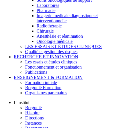
Soins oncologiques de support
Laboratoires
Pharmacie
Imagerie médicale diagnostique et
interventionnelle
Radiothérapie
Chirurgie
Anesthésie et réanimation
Oncologie médicale
LES ESSAIS ET ÉTUDES CLINIQUES
Qualité et gestion des risques
RECHERCHE ET INNOVATION
Les essais et études cliniques
Fonctionnement et organisation
Publications
ENSEIGNEMENT & FORMATION
Formation initiale
Bergonié Formation
Organismes partenaires
L'institut
Bergonié
Histoire
Directions
Instances