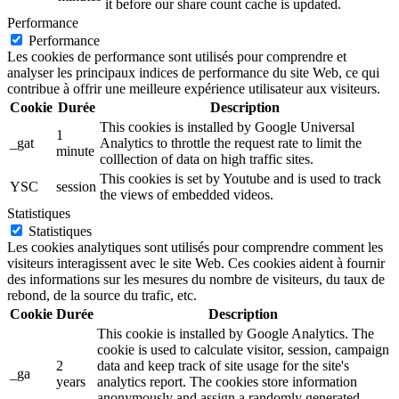
it before our share count cache is updated.
Performance
Performance
Les cookies de performance sont utilisés pour comprendre et
analyser les principaux indices de performance du site Web, ce qui
contribue à offrir une meilleure expérience utilisateur aux visiteurs.
Cookie
Durée
Description
This cookies is installed by Google Universal
1
_gat
Analytics to throttle the request rate to limit the
minute
colllection of data on high traffic sites.
This cookies is set by Youtube and is used to track
YSC
session
the views of embedded videos.
Statistiques
Statistiques
Les cookies analytiques sont utilisés pour comprendre comment les
visiteurs interagissent avec le site Web. Ces cookies aident à fournir
des informations sur les mesures du nombre de visiteurs, du taux de
rebond, de la source du trafic, etc.
Cookie
Durée
Description
This cookie is installed by Google Analytics. The
cookie is used to calculate visitor, session, campaign
2
data and keep track of site usage for the site's
_ga
years
analytics report. The cookies store information
anonymously and assign a randomly generated