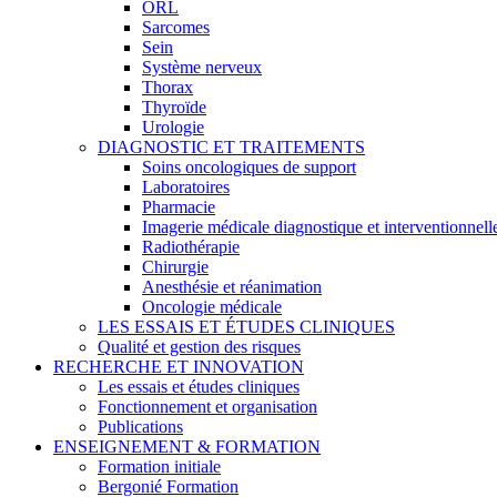
ORL
Sarcomes
Sein
Système nerveux
Thorax
Thyroïde
Urologie
DIAGNOSTIC ET TRAITEMENTS
Soins oncologiques de support
Laboratoires
Pharmacie
Imagerie médicale diagnostique et interventionnell
Radiothérapie
Chirurgie
Anesthésie et réanimation
Oncologie médicale
LES ESSAIS ET ÉTUDES CLINIQUES
Qualité et gestion des risques
RECHERCHE ET INNOVATION
Les essais et études cliniques
Fonctionnement et organisation
Publications
ENSEIGNEMENT & FORMATION
Formation initiale
Bergonié Formation