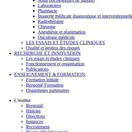
Soins oncologiques de support
Laboratoires
Pharmacie
Imagerie médicale diagnostique et interventionnell
Radiothérapie
Chirurgie
Anesthésie et réanimation
Oncologie médicale
LES ESSAIS ET ÉTUDES CLINIQUES
Qualité et gestion des risques
RECHERCHE ET INNOVATION
Les essais et études cliniques
Fonctionnement et organisation
Publications
ENSEIGNEMENT & FORMATION
Formation initiale
Bergonié Formation
Organismes partenaires
L'institut
Bergonié
Histoire
Directions
Instances
Recrutement