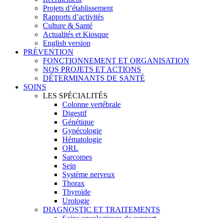
Projets d’établissement
Rapports d’activités
Culture & Santé
Actualités et Kiosque
English version
PRÉVENTION
FONCTIONNEMENT ET ORGANISATION
NOS PROJETS ET ACTIONS
DÉTERMINANTS DE SANTÉ
SOINS
LES SPÉCIALITÉS
Colonne vertébrale
Digestif
Génétique
Gynécologie
Hématologie
ORL
Sarcomes
Sein
Système nerveux
Thorax
Thyroïde
Urologie
DIAGNOSTIC ET TRAITEMENTS