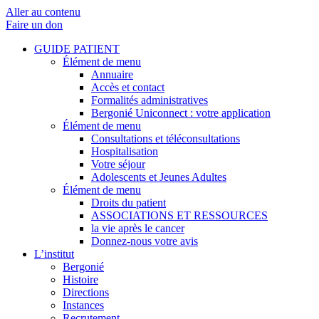
Aller au contenu
Faire un don
GUIDE PATIENT
Élément de menu
Annuaire
Accès et contact
Formalités administratives
Bergonié Uniconnect : votre application
Élément de menu
Consultations et téléconsultations
Hospitalisation
Votre séjour
Adolescents et Jeunes Adultes
Élément de menu
Droits du patient
ASSOCIATIONS ET RESSOURCES
la vie après le cancer
Donnez-nous votre avis
L’institut
Bergonié
Histoire
Directions
Instances
Recrutement