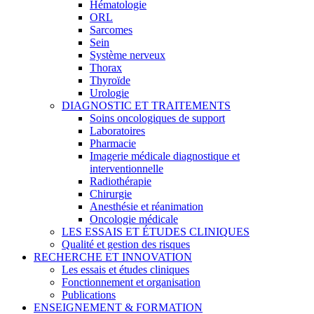
Hématologie
ORL
Sarcomes
Sein
Système nerveux
Thorax
Thyroïde
Urologie
DIAGNOSTIC ET TRAITEMENTS
Soins oncologiques de support
Laboratoires
Pharmacie
Imagerie médicale diagnostique et
interventionnelle
Radiothérapie
Chirurgie
Anesthésie et réanimation
Oncologie médicale
LES ESSAIS ET ÉTUDES CLINIQUES
Qualité et gestion des risques
RECHERCHE ET INNOVATION
Les essais et études cliniques
Fonctionnement et organisation
Publications
ENSEIGNEMENT & FORMATION