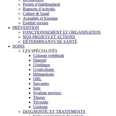
Projets d’établissement
Rapports d’activités
Culture & Santé
Actualités et Kiosque
English version
PRÉVENTION
FONCTIONNEMENT ET ORGANISATION
NOS PROJETS ET ACTIONS
DÉTERMINANTS DE SANTÉ
SOINS
LES SPÉCIALITÉS
Colonne vertébrale
Digestif
Génétique
Gynécologie
Hématologie
ORL
Sarcomes
Sein
Système nerveux
Thorax
Thyroïde
Urologie
DIAGNOSTIC ET TRAITEMENTS