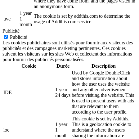
where they have come from, and the pages visted in
an anonymous form.
1 year
The cookie is set by addthis.com to determine the
uvc
1
usage of Addthis.com service.
month
Publicité
Publicité
Les cookies publicitaires sont utilisés pour fournir aux visiteurs des
publicités et des campagnes marketing pertinentes. Ces cookies
suivent les visiteurs sur les sites Web et collectent des informations
pour fournir des publicités personnalisées.
Cookie
Durée
Description
Used by Google DoubleClick
and stores information about
how the user uses the website
1 year
and any other advertisement
IDE
24 days
before visiting the website. This
is used to present users with ads
that are relevant to them
according to the user profile.
This cookie is set by Addthis.
1 year
This is a geolocation cookie to
loc
1
understand where the users
month
sharing the information are