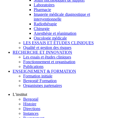
Soins oncologiques de support
Laboratoires
Pharmacie
Imagerie médicale diagnostique et
interventionnelle
Radiothérapie
Chirurgie
Anesthésie et réanimation
Oncologie médicale
LES ESSAIS ET ÉTUDES CLINIQUES
Qualité et gestion des risques
RECHERCHE ET INNOVATION
Les essais et études cliniques
Fonctionnement et organisation
Publications
ENSEIGNEMENT & FORMATION
Formation initiale
Bergonié Formation
Organismes partenaires
L'institut
Bergonié
Histoire
Directions
Instances