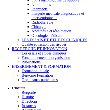
Soins oncologiques de support
Laboratoires
Pharmacie
Imagerie médicale diagnostique et
interventionnelle
Radiothérapie
Chirurgie
Anesthésie et réanimation
Oncologie médicale
LES ESSAIS ET ÉTUDES CLINIQUES
Qualité et gestion des risques
RECHERCHE ET INNOVATION
Les essais et études cliniques
Fonctionnement et organisation
Publications
ENSEIGNEMENT & FORMATION
Formation initiale
Bergonié Formation
Organismes partenaires
L'institut
Bergonié
Histoire
Directions
Instances