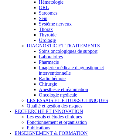
Hématologie
ORL
Sarcomes
Sein
Système nerveux
Thorax
Thyroïde
Urologie
DIAGNOSTIC ET TRAITEMENTS
Soins oncologiques de support
Laboratoires
Pharmacie
Imagerie médicale diagnostique et
interventionnelle
Radiothérapie
Chirurgie
Anesthésie et réanimation
Oncologie médicale
LES ESSAIS ET ÉTUDES CLINIQUES
Qualité et gestion des risques
RECHERCHE ET INNOVATION
Les essais et études cliniques
Fonctionnement et organisation
Publications
ENSEIGNEMENT & FORMATION