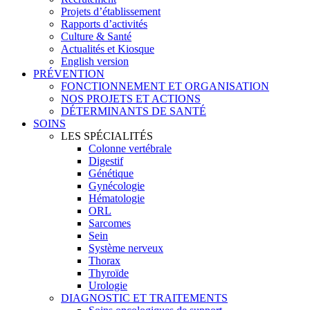
Projets d’établissement
Rapports d’activités
Culture & Santé
Actualités et Kiosque
English version
PRÉVENTION
FONCTIONNEMENT ET ORGANISATION
NOS PROJETS ET ACTIONS
DÉTERMINANTS DE SANTÉ
SOINS
LES SPÉCIALITÉS
Colonne vertébrale
Digestif
Génétique
Gynécologie
Hématologie
ORL
Sarcomes
Sein
Système nerveux
Thorax
Thyroïde
Urologie
DIAGNOSTIC ET TRAITEMENTS