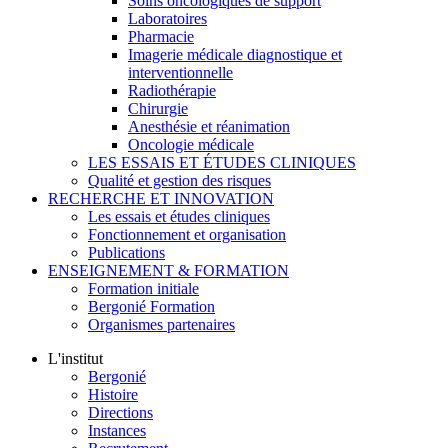
Soins oncologiques de support
Laboratoires
Pharmacie
Imagerie médicale diagnostique et
interventionnelle
Radiothérapie
Chirurgie
Anesthésie et réanimation
Oncologie médicale
LES ESSAIS ET ÉTUDES CLINIQUES
Qualité et gestion des risques
RECHERCHE ET INNOVATION
Les essais et études cliniques
Fonctionnement et organisation
Publications
ENSEIGNEMENT & FORMATION
Formation initiale
Bergonié Formation
Organismes partenaires
L'institut
Bergonié
Histoire
Directions
Instances