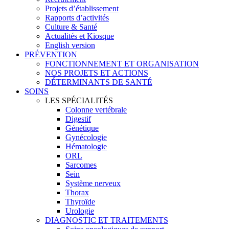
Projets d’établissement
Rapports d’activités
Culture & Santé
Actualités et Kiosque
English version
PRÉVENTION
FONCTIONNEMENT ET ORGANISATION
NOS PROJETS ET ACTIONS
DÉTERMINANTS DE SANTÉ
SOINS
LES SPÉCIALITÉS
Colonne vertébrale
Digestif
Génétique
Gynécologie
Hématologie
ORL
Sarcomes
Sein
Système nerveux
Thorax
Thyroïde
Urologie
DIAGNOSTIC ET TRAITEMENTS