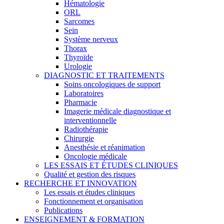
Hématologie
ORL
Sarcomes
Sein
Système nerveux
Thorax
Thyroïde
Urologie
DIAGNOSTIC ET TRAITEMENTS
Soins oncologiques de support
Laboratoires
Pharmacie
Imagerie médicale diagnostique et
interventionnelle
Radiothérapie
Chirurgie
Anesthésie et réanimation
Oncologie médicale
LES ESSAIS ET ÉTUDES CLINIQUES
Qualité et gestion des risques
RECHERCHE ET INNOVATION
Les essais et études cliniques
Fonctionnement et organisation
Publications
ENSEIGNEMENT & FORMATION