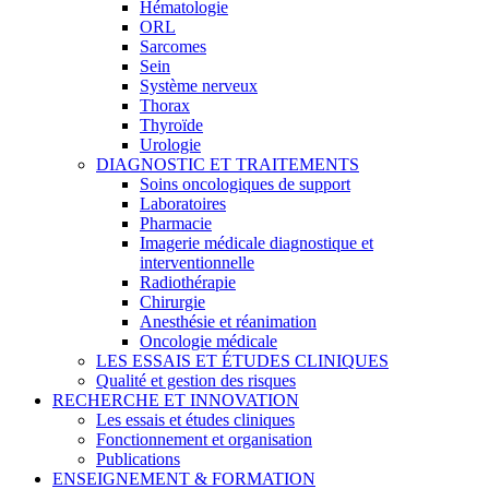
Hématologie
ORL
Sarcomes
Sein
Système nerveux
Thorax
Thyroïde
Urologie
DIAGNOSTIC ET TRAITEMENTS
Soins oncologiques de support
Laboratoires
Pharmacie
Imagerie médicale diagnostique et
interventionnelle
Radiothérapie
Chirurgie
Anesthésie et réanimation
Oncologie médicale
LES ESSAIS ET ÉTUDES CLINIQUES
Qualité et gestion des risques
RECHERCHE ET INNOVATION
Les essais et études cliniques
Fonctionnement et organisation
Publications
ENSEIGNEMENT & FORMATION