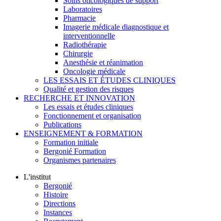
Soins oncologiques de support
Laboratoires
Pharmacie
Imagerie médicale diagnostique et
interventionnelle
Radiothérapie
Chirurgie
Anesthésie et réanimation
Oncologie médicale
LES ESSAIS ET ÉTUDES CLINIQUES
Qualité et gestion des risques
RECHERCHE ET INNOVATION
Les essais et études cliniques
Fonctionnement et organisation
Publications
ENSEIGNEMENT & FORMATION
Formation initiale
Bergonié Formation
Organismes partenaires
L'institut
Bergonié
Histoire
Directions
Instances