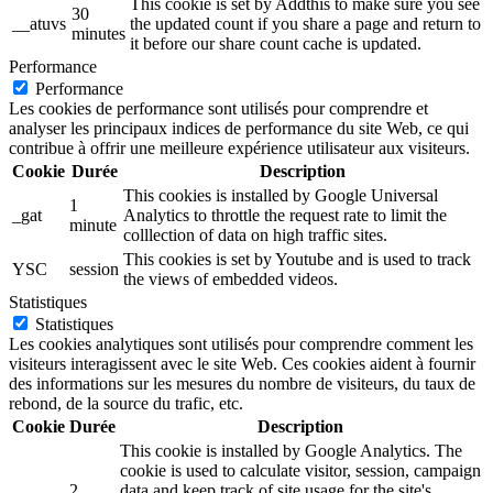
This cookie is set by Addthis to make sure you see
30
__atuvs
the updated count if you share a page and return to
minutes
it before our share count cache is updated.
Performance
Performance
Les cookies de performance sont utilisés pour comprendre et
analyser les principaux indices de performance du site Web, ce qui
contribue à offrir une meilleure expérience utilisateur aux visiteurs.
Cookie
Durée
Description
This cookies is installed by Google Universal
1
_gat
Analytics to throttle the request rate to limit the
minute
colllection of data on high traffic sites.
This cookies is set by Youtube and is used to track
YSC
session
the views of embedded videos.
Statistiques
Statistiques
Les cookies analytiques sont utilisés pour comprendre comment les
visiteurs interagissent avec le site Web. Ces cookies aident à fournir
des informations sur les mesures du nombre de visiteurs, du taux de
rebond, de la source du trafic, etc.
Cookie
Durée
Description
This cookie is installed by Google Analytics. The
cookie is used to calculate visitor, session, campaign
2
data and keep track of site usage for the site's