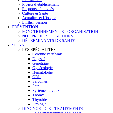
Projets d’établissement
Rapports d’activités
Culture & Santé
Actualités et Kiosque
English version
PRÉVENTION
FONCTIONNEMENT ET ORGANISATION
NOS PROJETS ET ACTIONS
DÉTERMINANTS DE SANTÉ
SOINS
LES SPÉCIALITÉS
Colonne vertébrale
Digestif
Génétique
Gynécologie
Hématologie
ORL
Sarcomes
Sein
Système nerveux
Thorax
Thyroïde
Urologie
DIAGNOSTIC ET TRAITEMENTS