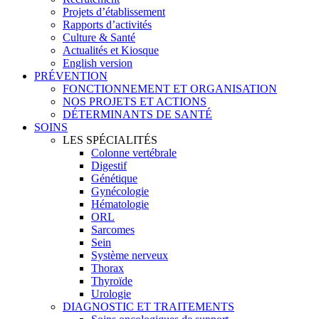
Projets d’établissement
Rapports d’activités
Culture & Santé
Actualités et Kiosque
English version
PRÉVENTION
FONCTIONNEMENT ET ORGANISATION
NOS PROJETS ET ACTIONS
DÉTERMINANTS DE SANTÉ
SOINS
LES SPÉCIALITÉS
Colonne vertébrale
Digestif
Génétique
Gynécologie
Hématologie
ORL
Sarcomes
Sein
Système nerveux
Thorax
Thyroïde
Urologie
DIAGNOSTIC ET TRAITEMENTS