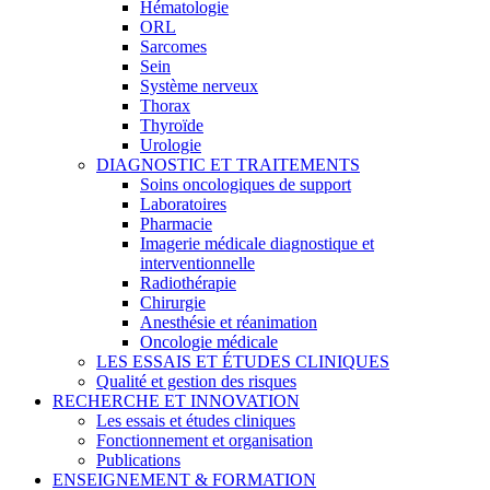
Hématologie
ORL
Sarcomes
Sein
Système nerveux
Thorax
Thyroïde
Urologie
DIAGNOSTIC ET TRAITEMENTS
Soins oncologiques de support
Laboratoires
Pharmacie
Imagerie médicale diagnostique et
interventionnelle
Radiothérapie
Chirurgie
Anesthésie et réanimation
Oncologie médicale
LES ESSAIS ET ÉTUDES CLINIQUES
Qualité et gestion des risques
RECHERCHE ET INNOVATION
Les essais et études cliniques
Fonctionnement et organisation
Publications
ENSEIGNEMENT & FORMATION