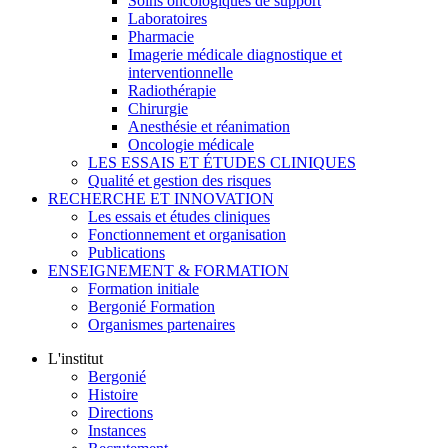
Soins oncologiques de support
Laboratoires
Pharmacie
Imagerie médicale diagnostique et
interventionnelle
Radiothérapie
Chirurgie
Anesthésie et réanimation
Oncologie médicale
LES ESSAIS ET ÉTUDES CLINIQUES
Qualité et gestion des risques
RECHERCHE ET INNOVATION
Les essais et études cliniques
Fonctionnement et organisation
Publications
ENSEIGNEMENT & FORMATION
Formation initiale
Bergonié Formation
Organismes partenaires
L'institut
Bergonié
Histoire
Directions
Instances