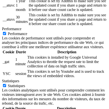
1 year
This cookie is set by Addthis to make sure you see
__atuvc
1
the updated count if you share a page and return to
month
it before our share count cache is updated.
This cookie is set by Addthis to make sure you see
30
__atuvs
the updated count if you share a page and return to
minutes
it before our share count cache is updated.
Performance
Performance
Les cookies de performance sont utilisés pour comprendre et
analyser les principaux indices de performance du site Web, ce qui
contribue à offrir une meilleure expérience utilisateur aux visiteurs.
Cookie
Durée
Description
This cookies is installed by Google Universal
1
_gat
Analytics to throttle the request rate to limit the
minute
colllection of data on high traffic sites.
This cookies is set by Youtube and is used to track
YSC
session
the views of embedded videos.
Statistiques
Statistiques
Les cookies analytiques sont utilisés pour comprendre comment les
visiteurs interagissent avec le site Web. Ces cookies aident à fournir
des informations sur les mesures du nombre de visiteurs, du taux de
rebond, de la source du trafic, etc.
Cookie
Durée
Description