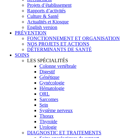
Projets d’établissement
Rapports d’activités
Culture & Santé
Actualités et Kiosque
English version
PRÉVENTION
FONCTIONNEMENT ET ORGANISATION
NOS PROJETS ET ACTIONS
DÉTERMINANTS DE SANTÉ
SOINS
LES SPÉCIALITÉS
Colonne vertébrale
Digestif
Génétique
Gynécologie
Hématologie
ORL
Sarcomes
Sein
Système nerveux
Thorax
Thyroïde
Urologie
DIAGNOSTIC ET TRAITEMENTS