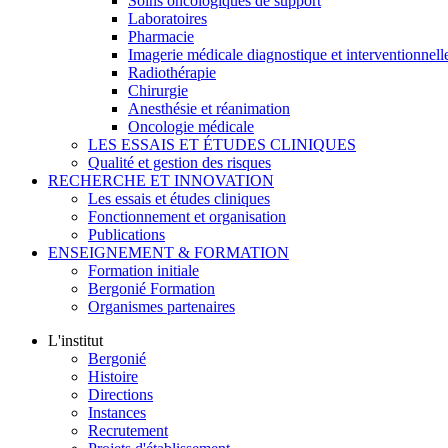
Soins oncologiques de support
Laboratoires
Pharmacie
Imagerie médicale diagnostique et interventionnell
Radiothérapie
Chirurgie
Anesthésie et réanimation
Oncologie médicale
LES ESSAIS ET ÉTUDES CLINIQUES
Qualité et gestion des risques
RECHERCHE ET INNOVATION
Les essais et études cliniques
Fonctionnement et organisation
Publications
ENSEIGNEMENT & FORMATION
Formation initiale
Bergonié Formation
Organismes partenaires
L'institut
Bergonié
Histoire
Directions
Instances
Recrutement