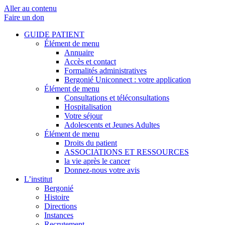
Aller au contenu
Faire un don
GUIDE PATIENT
Élément de menu
Annuaire
Accès et contact
Formalités administratives
Bergonié Uniconnect : votre application
Élément de menu
Consultations et téléconsultations
Hospitalisation
Votre séjour
Adolescents et Jeunes Adultes
Élément de menu
Droits du patient
ASSOCIATIONS ET RESSOURCES
la vie après le cancer
Donnez-nous votre avis
L’institut
Bergonié
Histoire
Directions
Instances
Recrutement