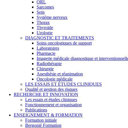
ORL
Sarcomes
Sein
Système nerveux
Thorax
Thyroïde
Urologie
DIAGNOSTIC ET TRAITEMENTS
Soins oncologiques de support
Laboratoires
Pharmacie
Imagerie médicale diagnostique et interventionnell
Radiothérapie
Chirurgie
Anesthésie et réanimation
Oncologie médicale
LES ESSAIS ET ÉTUDES CLINIQUES
Qualité et gestion des risques
RECHERCHE ET INNOVATION
Les essais et études cliniques
Fonctionnement et organisation
Publications
ENSEIGNEMENT & FORMATION
Formation initiale
Bergonié Formation