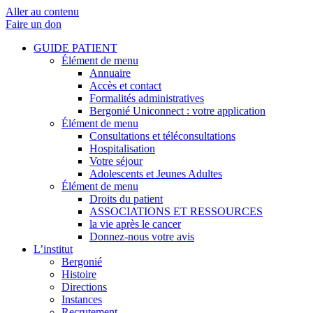
Aller au contenu
Faire un don
GUIDE PATIENT
Élément de menu
Annuaire
Accès et contact
Formalités administratives
Bergonié Uniconnect : votre application
Élément de menu
Consultations et téléconsultations
Hospitalisation
Votre séjour
Adolescents et Jeunes Adultes
Élément de menu
Droits du patient
ASSOCIATIONS ET RESSOURCES
la vie après le cancer
Donnez-nous votre avis
L’institut
Bergonié
Histoire
Directions
Instances
Recrutement