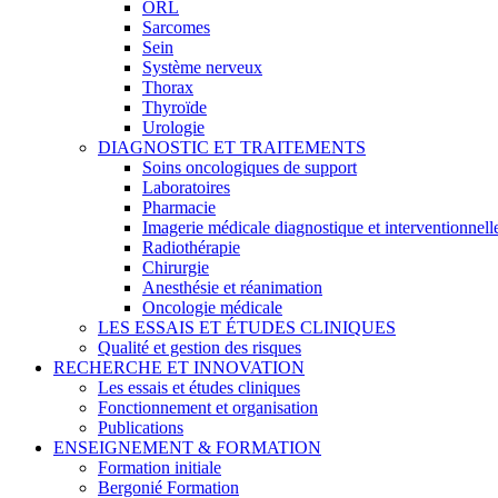
ORL
Sarcomes
Sein
Système nerveux
Thorax
Thyroïde
Urologie
DIAGNOSTIC ET TRAITEMENTS
Soins oncologiques de support
Laboratoires
Pharmacie
Imagerie médicale diagnostique et interventionnell
Radiothérapie
Chirurgie
Anesthésie et réanimation
Oncologie médicale
LES ESSAIS ET ÉTUDES CLINIQUES
Qualité et gestion des risques
RECHERCHE ET INNOVATION
Les essais et études cliniques
Fonctionnement et organisation
Publications
ENSEIGNEMENT & FORMATION
Formation initiale
Bergonié Formation