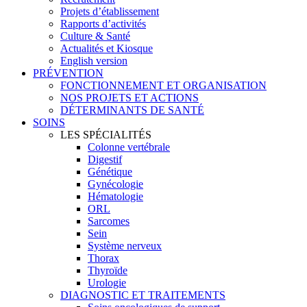
Projets d’établissement
Rapports d’activités
Culture & Santé
Actualités et Kiosque
English version
PRÉVENTION
FONCTIONNEMENT ET ORGANISATION
NOS PROJETS ET ACTIONS
DÉTERMINANTS DE SANTÉ
SOINS
LES SPÉCIALITÉS
Colonne vertébrale
Digestif
Génétique
Gynécologie
Hématologie
ORL
Sarcomes
Sein
Système nerveux
Thorax
Thyroïde
Urologie
DIAGNOSTIC ET TRAITEMENTS