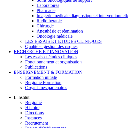
Soins oncologiques de support
Laboratoires
Pharmacie
Imagerie médicale diagnostique et interventionnell
Radiothérapie
Chirurgie
Anesthésie et réanimation
Oncologie médicale
LES ESSAIS ET ÉTUDES CLINIQUES
Qualité et gestion des risques
RECHERCHE ET INNOVATION
Les essais et études cliniques
Fonctionnement et organisation
Publications
ENSEIGNEMENT & FORMATION
Formation initiale
Bergonié Formation
Organismes partenaires
L'institut
Bergonié
Histoire
Directions
Instances
Recrutement