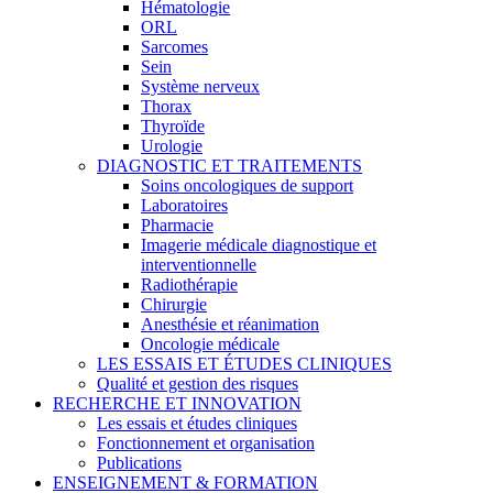
Hématologie
ORL
Sarcomes
Sein
Système nerveux
Thorax
Thyroïde
Urologie
DIAGNOSTIC ET TRAITEMENTS
Soins oncologiques de support
Laboratoires
Pharmacie
Imagerie médicale diagnostique et
interventionnelle
Radiothérapie
Chirurgie
Anesthésie et réanimation
Oncologie médicale
LES ESSAIS ET ÉTUDES CLINIQUES
Qualité et gestion des risques
RECHERCHE ET INNOVATION
Les essais et études cliniques
Fonctionnement et organisation
Publications
ENSEIGNEMENT & FORMATION