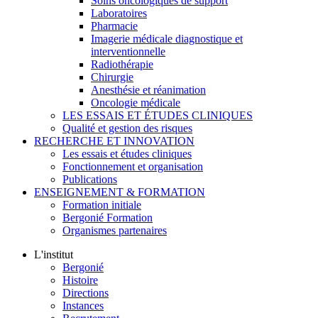
Soins oncologiques de support
Laboratoires
Pharmacie
Imagerie médicale diagnostique et
interventionnelle
Radiothérapie
Chirurgie
Anesthésie et réanimation
Oncologie médicale
LES ESSAIS ET ÉTUDES CLINIQUES
Qualité et gestion des risques
RECHERCHE ET INNOVATION
Les essais et études cliniques
Fonctionnement et organisation
Publications
ENSEIGNEMENT & FORMATION
Formation initiale
Bergonié Formation
Organismes partenaires
L'institut
Bergonié
Histoire
Directions
Instances