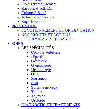
Projets d’établissement
Rapports d’activités
Culture & Santé
Actualités et Kiosque
English version
PRÉVENTION
FONCTIONNEMENT ET ORGANISATION
NOS PROJETS ET ACTIONS
DÉTERMINANTS DE SANTÉ
SOINS
LES SPÉCIALITÉS
Colonne vertébrale
Digestif
Génétique
Gynécologie
Hématologie
ORL
Sarcomes
Sein
Système nerveux
Thorax
Thyroïde
Urologie
DIAGNOSTIC ET TRAITEMENTS