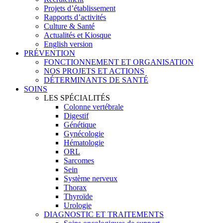
Projets d’établissement
Rapports d’activités
Culture & Santé
Actualités et Kiosque
English version
PRÉVENTION
FONCTIONNEMENT ET ORGANISATION
NOS PROJETS ET ACTIONS
DÉTERMINANTS DE SANTÉ
SOINS
LES SPÉCIALITÉS
Colonne vertébrale
Digestif
Génétique
Gynécologie
Hématologie
ORL
Sarcomes
Sein
Système nerveux
Thorax
Thyroïde
Urologie
DIAGNOSTIC ET TRAITEMENTS