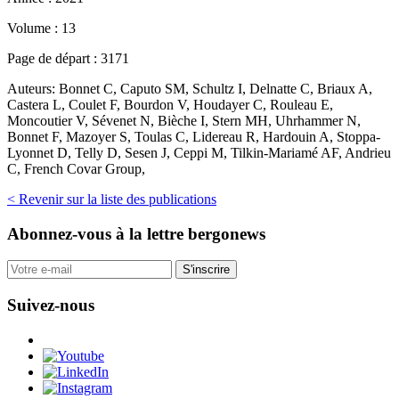
Volume :
13
Page de départ :
3171
Auteurs:
Bonnet C, Caputo SM, Schultz I, Delnatte C, Briaux A,
Castera L, Coulet F, Bourdon V, Houdayer C, Rouleau E,
Moncoutier V, Sévenet N, Bièche I, Stern MH, Uhrhammer N,
Bonnet F, Mazoyer S, Toulas C, Lidereau R, Hardouin A, Stoppa-
Lyonnet D, Telly D, Sesen J, Ceppi M, Tilkin-Mariamé AF, Andrieu
C, French Covar Group,
< Revenir sur la liste des publications
Abonnez-vous
à la lettre bergonews
S'inscrire
Suivez-nous