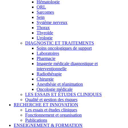
Hématologie
ORL
Sarcomes
Sein
Système nerveux
Thorax
Thyroïde
Urologie
DIAGNOSTIC ET TRAITEMENTS
Soins oncologiques de support
Laboratoires
Pharmacie
Imagerie médicale diagnostique et
interventionnelle
Radiothérapie
Chirurgie
Anesthésie et réanimation
Oncologie médicale
LES ESSAIS ET ÉTUDES CLINIQUES
Qualité et gestion des risques
RECHERCHE ET INNOVATION
Les essais et études cliniques
Fonctionnement et organisation
Publications
ENSEIGNEMENT & FORMATION