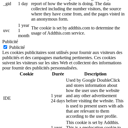
_gid
1 day
report of how the website is doing. The data
collected including the number visitors, the source
where they have come from, and the pages visted in
an anonymous form.
1 year
The cookie is set by addthis.com to determine the
uvc
1
usage of Addthis.com service.
month
Publicité
Publicité
Les cookies publicitaires sont utilisés pour fournir aux visiteurs des
publicités et des campagnes marketing pertinentes. Ces cookies
suivent les visiteurs sur les sites Web et collectent des informations
pour fournir des publicités personnalisées.
Cookie
Durée
Description
Used by Google DoubleClick
and stores information about
how the user uses the website
1 year
and any other advertisement
IDE
24 days
before visiting the website. This
is used to present users with ads
that are relevant to them
according to the user profile.
This cookie is set by Addthis.
1 year
This is a geolocation cookie to