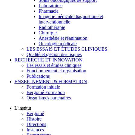
Soins oncologiques de support
Laboratoires
Pharmacie
Imagerie médicale diagnostique et
interventionnelle
Radiothérapie
Chirurgie
Anesthésie et réanimation
Oncologie médicale
LES ESSAIS ET ÉTUDES CLINIQUES
Qualité et gestion des risques
RECHERCHE ET INNOVATION
Les essais et études cliniques
Fonctionnement et organisation
Publications
ENSEIGNEMENT & FORMATION
Formation initiale
Bergonié Formation
Organismes partenaires
L'institut
Bergonié
Histoire
Directions
Instances