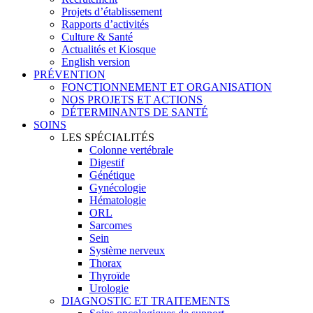
Projets d’établissement
Rapports d’activités
Culture & Santé
Actualités et Kiosque
English version
PRÉVENTION
FONCTIONNEMENT ET ORGANISATION
NOS PROJETS ET ACTIONS
DÉTERMINANTS DE SANTÉ
SOINS
LES SPÉCIALITÉS
Colonne vertébrale
Digestif
Génétique
Gynécologie
Hématologie
ORL
Sarcomes
Sein
Système nerveux
Thorax
Thyroïde
Urologie
DIAGNOSTIC ET TRAITEMENTS