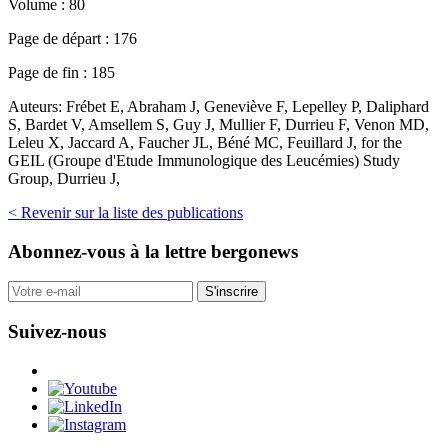
Volume :
80
Page de départ :
176
Page de fin :
185
Auteurs:
Frébet E, Abraham J, Geneviève F, Lepelley P, Daliphard
S, Bardet V, Amsellem S, Guy J, Mullier F, Durrieu F, Venon MD,
Leleu X, Jaccard A, Faucher JL, Béné MC, Feuillard J, for the
GEIL (Groupe d'Etude Immunologique des Leucémies) Study
Group, Durrieu J,
< Revenir sur la liste des publications
Abonnez-vous
à la lettre bergonews
S'inscrire
Suivez-nous