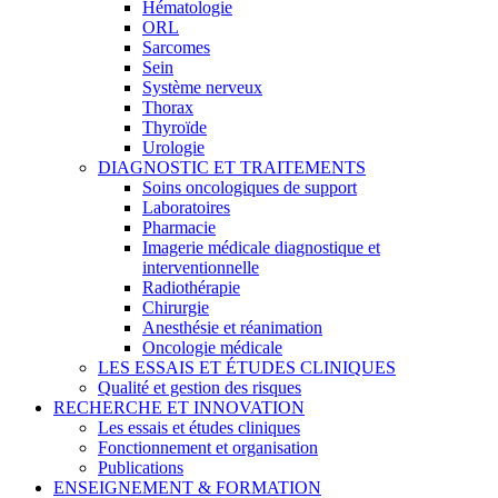
Hématologie
ORL
Sarcomes
Sein
Système nerveux
Thorax
Thyroïde
Urologie
DIAGNOSTIC ET TRAITEMENTS
Soins oncologiques de support
Laboratoires
Pharmacie
Imagerie médicale diagnostique et
interventionnelle
Radiothérapie
Chirurgie
Anesthésie et réanimation
Oncologie médicale
LES ESSAIS ET ÉTUDES CLINIQUES
Qualité et gestion des risques
RECHERCHE ET INNOVATION
Les essais et études cliniques
Fonctionnement et organisation
Publications
ENSEIGNEMENT & FORMATION