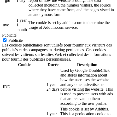
_gid
1 day
report of how the website is doing. The data
collected including the number visitors, the source
where they have come from, and the pages visted in
an anonymous form.
1 year
The cookie is set by addthis.com to determine the
uvc
1
usage of Addthis.com service.
month
Publicité
Publicité
Les cookies publicitaires sont utilisés pour fournir aux visiteurs des
publicités et des campagnes marketing pertinentes. Ces cookies
suivent les visiteurs sur les sites Web et collectent des informations
pour fournir des publicités personnalisées.
Cookie
Durée
Description
Used by Google DoubleClick
and stores information about
how the user uses the website
1 year
and any other advertisement
IDE
24 days
before visiting the website. This
is used to present users with ads
that are relevant to them
according to the user profile.
This cookie is set by Addthis.
1 year
This is a geolocation cookie to