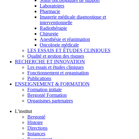
Soins oncologiques de support
Laboratoires
Pharmacie
Imagerie médicale diagnostique et
interventionnelle
Radiothérapie
Chirurgie
Anesthésie et réanimation
Oncologie médicale
LES ESSAIS ET ÉTUDES CLINIQUES
Qualité et gestion des risques
RECHERCHE ET INNOVATION
Les essais et études cliniques
Fonctionnement et organisation
Publications
ENSEIGNEMENT & FORMATION
Formation initiale
Bergonié Formation
Organismes partenaires
L'institut
Bergonié
Histoire
Directions
Instances